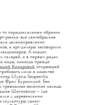
е то парадоксальным образом
рт-рынка: все сентябрьские
чали целенаправленно
ков, а арт-дилеры заговорили
екционеров. А значит,
х галерей, и в первых рядах
ра моды, никогда прежде
ашей Комаровой
, открывшей
пробовать силы в качестве
ктор Ulyana Sergeenko
ure Фрол Буримский. Без
ь: тревожные весенние месяцы
льшие Шатновичи — где
щался с деревенскими
е скульптуры санкт-