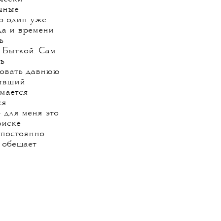
ичные
о один уже
да и времени
ь
 Быткой. Сам
ь
зовать давнюю
бывший
мается
ся
 для меня это
оиске
 постоянно
 обещает