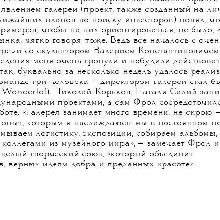
появлением галереи (проект, также созданный на л
ближайших планов по поиску инвесторов) понял, чт
Примеров, чтобы на них ориентироваться, не было, 
нка, мягко говоря, тоже. Ведь все началось с очен
тречи со скульптором Валерием Константиновичем
ведения меня очень тронули и побудили действоват
 так, буквально за несколько недель удалось реали
команде три человека — директором галереи стал 
 Wonderloft Николай Корьков, Натали Салий зани
ународными проектами, а сам Фрол сосредоточил
боте. «Галерея занимает много времени, не скрою —
опыт, которым я наслаждаюсь: мы в постоянном п
мываем логистику, экспозиции, собираем альбомы,
 коллегами из музейного мира», — замечает Фрол и
 целый творческий союз, «который объединит
 верных идеям добра и преданных красоте».