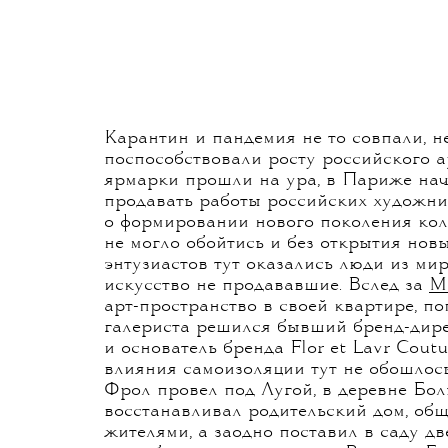
Карантин и пандемия не то совпали, н
поспособствовали росту российского а
ярмарки прошли на ура, в Париже на
продавать работы российских художни
о формировании нового поколения колл
не могло обойтись и без открытия новы
энтузиастов тут оказались люди из ми
искусство не продававшие. Вслед за
М
арт-пространство в своей квартире, по
галериста решился бывший бренд-дире
и основатель бренда Flor et Lavr Cout
влияния самоизоляции тут не обошлос
Фрол провел под Лугой, в деревне Бо
восстанавливал родительский дом, об
жителями, а заодно поставил в саду дв