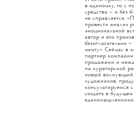
в одиночку, то с 
средства — и без 
не справляется. «
провести анализ ры
эмоциональной вс
автор и его произ
безотлагательно —
мечту». Сейчас в 
партнер компании
продажами и межд
на кураторской ра
новый волнующий 
художников, проду
консультируемся с
создать в будущем
единомышленников,