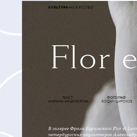
•
КУЛЬТУРА
ИСКУССТВО
Flor 
ТЕКСТ:
ФОТОГРАФ:
МАРИНА АНЦИПЕРОВА
БОГДАН ШИРОКОВ
В галерее Фрола Буримского Flor et L
петербургских скульпторов Александр