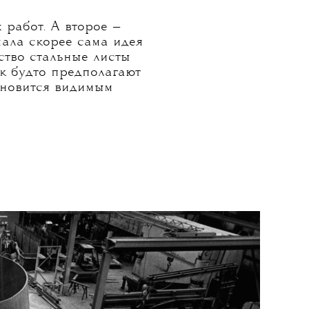
 работ. А второе —
мала скорее сама идея
тво стальные листы
ак будто предполагают
ановится видимым