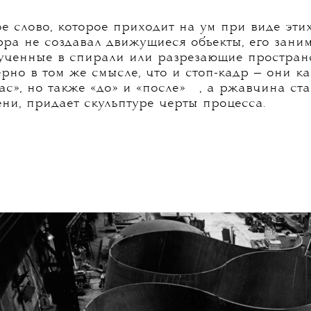
Йорке
 слово, которое приходит на ум при виде этих
рра не создавал движущиеся объекты, его зани
ученные в спирали или разрезающие пространс
рно в том же смысле, что и стоп-кадр — они к
💧
ас», но также «до» и
«после»
, а ржавчина ст
ни, придает скульптуре черты процесса.