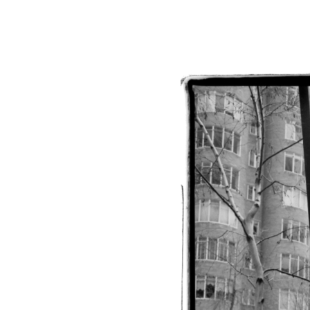
В возрасте 85 лет умер Ричард С
искусства, чьи гигантские объек
можно встретить по всему миру
и музея Гуггенхайма в Бильбао до