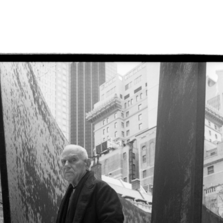
ерра, классик американского
ты из покрытой ржавчиной стали
 — от нью-йоркского MOMA
 пустыни в Катаре.