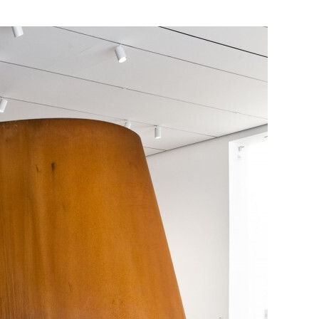
льный лабиринт казался
нной ржавчиной, — trade
одрабатывал
атериалом, в ней есть
ым, — сталь пришла