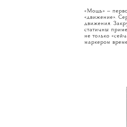
«Лента» (2006), Музей современного искусства в Нью-
«Мощь» — первое
«движение». Се
движения. Закр
статичны приме
не только «сейч
маркером време