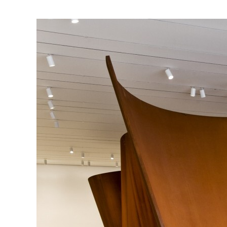
три года, но благод
гораздо старше. Огр
mark Серры. Во вре
на сталелитейном зав
та самая закалка, к
в искусство Ричарда