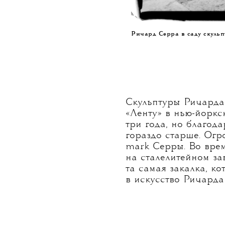
Ричард Серра в саду скуль
Скульптуры Ричарда 
«Ленту» в нью-йоркс