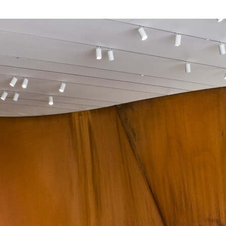
аря ржавчине на стенах этот гигантский спира
омные гнутые листы стали, покрытые искусстве
мя учебы в Калифорнийском университете он п
оде, и хотя сталь не сразу стала его главным м
оторая делает художественный прием органичн
 Серры из жизни.