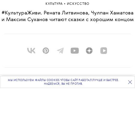
•
КУЛЬТУРА
ИСКУССТВО
#КультураЖиви. Рената Литвинова, Чулпан Хаматова
и Максим Суханов читают сказки с хорошим концом
О ПРОЕКТЕ
МЫ ИСПОЛЬЗУЕМ ФАЙЛЫ COOKIES ЧТОБЫ САЙТ РАБОТАЛ ЛУЧШЕ И БЫСТРЕЕ.
ПОДПИСЫВАЙТЕСЬ
НА НАШУ
ВЕЧЕРНЮЮ РАССЫЛКУ
НАДЕЕМСЯ, ВЫ НЕ ПРОТИВ.
КОМАНДА
BLUE LAB
КОНТАКТЫ
РАССЫЛКА