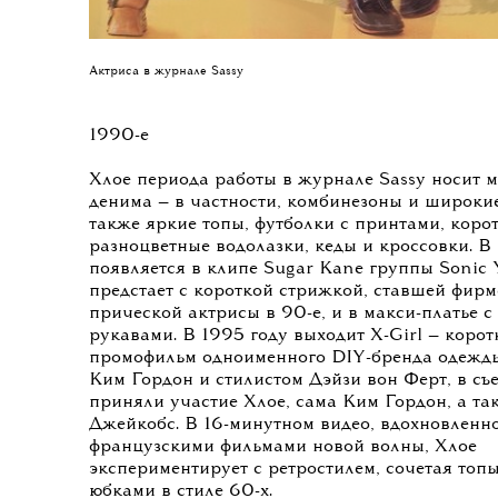
Актриса в журнале Sassy
1990-е
Хлое периода работы в журнале Sassy носит м
денима — в частности, комбинезоны и широки
также яркие топы, футболки с принтами, коро
разноцветные водолазки, кеды и кроссовки. В
появляется в клипе Sugar Kane группы Sonic Y
предстает с короткой стрижкой, ставшей фир
прической актрисы в 90-е, и в макси-платье 
рукавами. В 1995 году выходит X-Girl — кор
промофильм одноименного DIY-бренда одежды
Ким Гордон и стилистом Дэйзи вон Ферт, в съ
приняли участие Хлое, сама Ким Гордон, а т
Джейкобс. В 16-минутном видео, вдохновленн
французскими фильмами новой волны, Хлое
экспериментирует с ретростилем, сочетая топы
юбками в стиле 60-х.