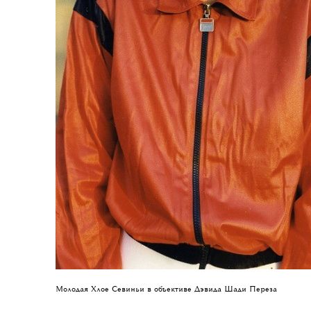
д
Молодая Хлое Севиньи в объективе Дэвида Шади Переза