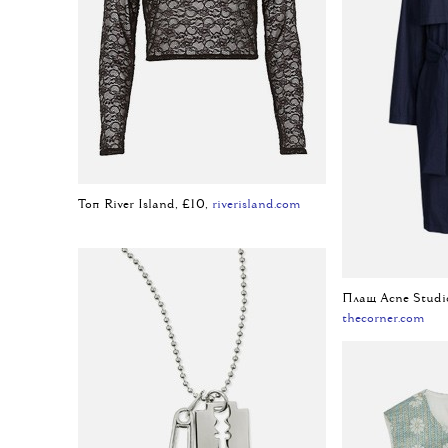
Топ River Island, £10,
riverisland.com
Плащ Acne Studi
thecorner.com