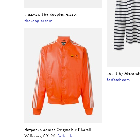
Пиджак The Kooples, €325,
thekooples.com
Топ T by Alexand
farfetch.com
Ветровка adidas Originals x Pharell
Williams, £91.26,
farfetch