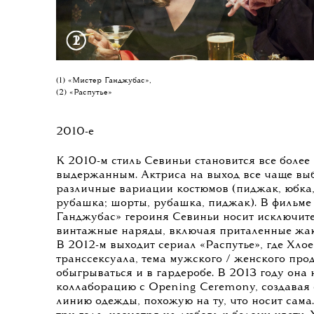
(1) «Мистер Ганджубас»,
(2) «Распутье»
2010-е
К 2010-м стиль Севиньи становится все более
выдержанным. Актриса на выход все чаще вы
различные вариации костюмов (пиджак, юбка,
рубашка; шорты, рубашка, пиджак). В фильме
Ганджубас» героиня Севиньи носит исключит
винтажные наряды, включая приталенные жа
В 2012-м выходит сериал «Распутье», где Хлое
транссексуала, тема мужского / женского про
обыгрываться и в гардеробе. В 2013 году она
коллаборацию с Opening Ceremony, создавая
линию одежды, похожую на ту, что носит сама