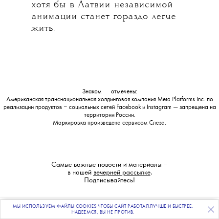
хотя бы в Латвии независимой
анимации станет гораздо легче
жить.
Знаком
💧
отмечены:
Американская транснациональная холдинговая компания Meta Platforms Inc. по
реализации продуктов ‒ социальных сетей Facebook и Instagram — запрещена на
территории России.
Маркировка произведена сервисом
Слеза
.
Самые важные новости и материалы –
в нашей
вечерней рассылке
.
Подписывайтесь!
МЫ ИСПОЛЬЗУЕМ ФАЙЛЫ COOKIES ЧТОБЫ САЙТ РАБОТАЛ ЛУЧШЕ И БЫСТРЕЕ.
ПОДПИСЫВАЙТЕСЬ
НА НАШУ
ВЕЧЕРНЮЮ РАССЫЛКУ
НАДЕЕМСЯ, ВЫ НЕ ПРОТИВ.