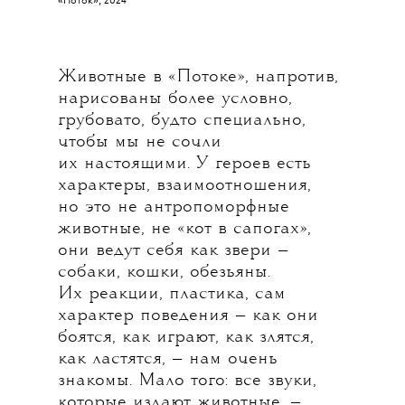
«Поток»
, 2024
Животные в «Потоке», напротив,
нарисованы более условно,
грубовато, будто специально,
чтобы мы не сочли
их настоящими. У героев есть
характеры, взаимоотношения,
но это не антропоморфные
животные, не «кот в сапогах»,
они ведут себя как звери —
собаки, кошки, обезьяны.
Их реакции, пластика, сам
характер поведения — как они
боятся, как играют, как злятся,
как ластятся, — нам очень
знакомы. Мало того: все звуки,
которые издают животные, —