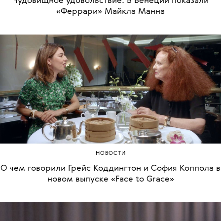
Чудовищное удовольствие. В Венеции показали
«Феррари» Майкла Манна
НОВОСТИ
О чем говорили Грейс Коддингтон и София Коппола в
новом выпуске «Face to Grace»