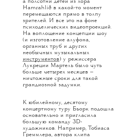
а полсотни детей из хора
Hamrahlíð в какой-то момент
перемещаются прямо в толпу
зрителей. И все это на фоне
психоделических видеопроекций.
На воплощение концепции шоу
(и изготовление алуфона,
органных труб и других
необычных музыкальных
инструментов
) у режиссера
Лукреции Мартель было чуть
больше четырех месяцев —
ничтожные сроки для такой
грандиозной задумки.
К юбилейному, десятому
концертному туру Бьорк подошла
основательно и пригласила
большую команду 3D-
художников. Например, Тобиаса
Греммлера, автора клипа