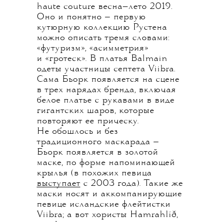
haute couture весна—лето 2019.
Оно и понятно — первую
кутюрную коллекцию Рустена
можно описать тремя словами:
«футуризм», «асимметрия»
и «гротеск». В платья Balmain
одеты участницы септета Viibra.
Сама Бьорк появляется на сцене
в трех нарядах бренда, включая
белое платье с рукавами в виде
гигантских шаров, которые
повторяют ее прическу.
Не обошлось и без
традиционного маскарада —
Бьорк появляется в золотой
маске, по форме напоминающей
крылья (в похожих певица
выступает
с 2003 года). Такие же
маски носят и аккомпанирующие
певице исландские флейтистки
Viibra; а вот хористы Hamrahlíð,