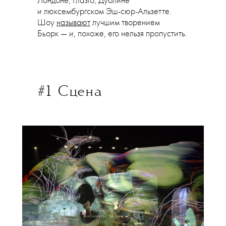
Лондоне, Глазго, Дублине
и люксембургском Эш-сюр-Альзетте.
Шоу
называют
лучшим творением
Бьорк — и, похоже, его нельзя пропустить.
#1 С
цена