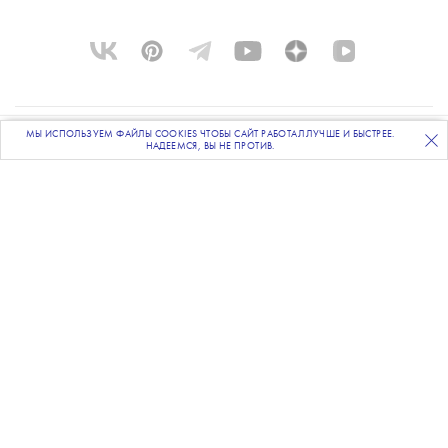
МЫ ИСПОЛЬЗУЕМ ФАЙЛЫ COOKIES ЧТОБЫ САЙТ РАБОТАЛ ЛУЧШЕ И БЫСТРЕЕ.
О ПРОЕКТЕ
ПОДПИСЫВАЙТЕСЬ
НА НАШУ
ВЕЧЕРНЮЮ РАССЫЛКУ
НАДЕЕМСЯ, ВЫ НЕ ПРОТИВ.
КОМАНДА
BLUE LAB
КОНТАКТЫ
РАССЫЛКА
РЕКЛАМОДАТЕЛЯМ
ПОЛИТИКА КОНФИДЕНЦИАЛЬНОСТИ
ПОЛЬЗОВАТЕЛЬСКОЕ СОГЛАШЕНИЕ