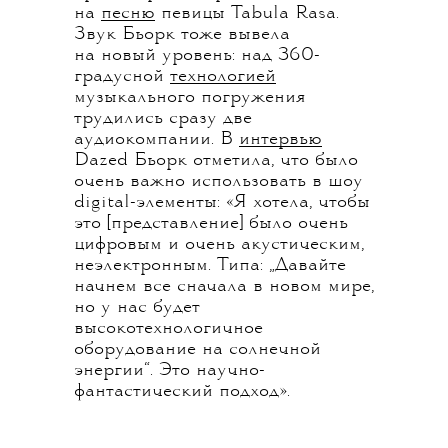
на
песню
певицы Tabula Rasa.
Звук Бьорк тоже вывела
на новый уровень: над 360-
градусной
технологией
музыкального погружения
трудились сразу две
аудиокомпании. В
интервью
Dazed Бьорк отметила, что было
очень важно использовать в шоу
digital-элементы: «Я хотела, чтобы
это [представление] было очень
цифровым и очень акустическим,
неэлектронным. Типа: „Давайте
начнем все сначала в новом мире,
но у нас будет
высокотехнологичное
оборудование на солнечной
энергии“. Это научно-
фантастический подход».