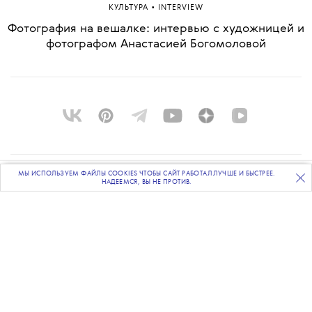
•
КУЛЬТУРА
INTERVIEW
Фотография на вешалке: интервью с художницей и
фотографом Анастасией Богомоловой
МЫ ИСПОЛЬЗУЕМ ФАЙЛЫ COOKIES ЧТОБЫ САЙТ РАБОТАЛ ЛУЧШЕ И БЫСТРЕЕ.
О ПРОЕКТЕ
ПОДПИСЫВАЙТЕСЬ
НА НАШУ
ВЕЧЕРНЮЮ РАССЫЛКУ
НАДЕЕМСЯ, ВЫ НЕ ПРОТИВ.
КОМАНДА
BLUE LAB
КОНТАКТЫ
РАССЫЛКА