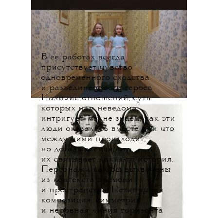
В ее работах всегда
присутствует чувство
одновременного сходства
и разъединенности героев.
Наличие отношений, суть
которых нам неведома,
интригует: мы не знаем, как
эти
люди оказались вместе или что
между ними происходит,
но догадываемся, что
их связывает какая-то история.
Персонажи как бы выхвачены
из контекста времени
и пространства. Нетипичная
композиция, симметрия
и неровная линия горизонта