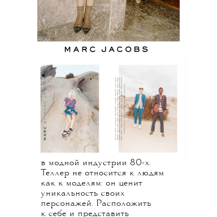
Эффективность образа
Насколько необычной была
фигура Дианы Арбус для
документальной фотографии
60-х, настолько же
провокационным стало
появление документальной
эстетики Юргена Теллера
в модной индустрии 80-х.
Теллер не относится к людям
как к моделям: он ценит
уникальность своих
персонажей. Расположить
к себе и представить