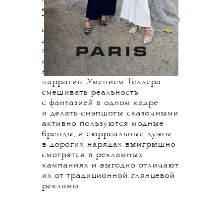
ее знаменитых близнецов.
Так же, как у Арбус, эти снимки
сюрреалистичны, отсутствие
движения и неестественность
поз добавляют загадочности,
а обособленность двух героев
намекает на потенциальный
нарратив. Умением Теллера
смешивать реальность
с фантазией в одном кадре
и делать снэпшоты сказочными
активно пользуются модные
бренды, и сюрреальные дуэты
в дорогих нарядах выигрышно
смотрятся в рекламных
кампаниях и выгодно отличают
их от традиционной глянцевой
рекламы.