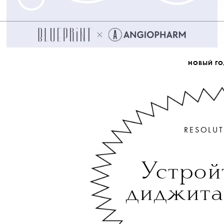
НОВЫЙ ГО
RESOLU
НОВЫЙ ГО
RESOLU
Устрой
диджита