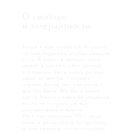
О свободе
и толерантности
Когда я еще тусовался, то ходил
по нью-йоркским клубам каждую
ночь. Я бывал в четырех-пяти,
может, в шести клубах за ночь,
и в каждом были очень разные
люди: из центра, с окраин,
черные, белые, геи, натуралы —
все там были. Это было очень
круто. Никто ничего не стыдился,
никто не напрягался, все
сосуществовали вместе.
Но с наступлением 90-х люди
начали разделяться по группам,
и, мне кажется, что-то подобное