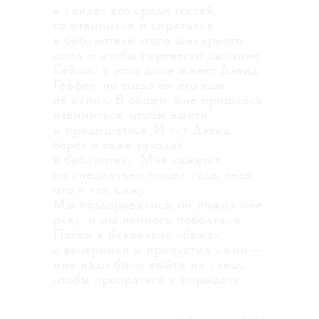
я увидел его среди гостей,
то извинился и спрятался
в библиотеке этого шикарного
дома — чтобы перевести дыхание.
Сейчас в этом доме живет Дэвид
Геффен, но тогда он его еще
не купил. В общем, мне пришлось
извиниться, чтобы выйти
и продышаться. И тут Дэвид
берет и тоже заходит
в библиотеку. Мне кажется,
он специально пошел туда, зная,
что я там сижу.
Мы поздоровались, он пожал мне
руку, и мы немного поболтали.
Потом я буквально сбежал
с вечеринки и пропустил ужин —
мне надо было выйти на улицу,
чтобы проораться и порыдать.