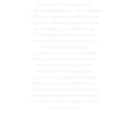
планеты. Он пел дуэтом
с Элтоном Джоном, взял четыре
«Эмми», делал коллаборацию
с M.A.C и даже сыграл камео
в гей-порно. А с 2009 года
РуПол ведет и продюсирует
гиперуспешное реалити-шоу
RuPaul Drag Race, где
соревнуются дрэг-королевы.
В 2020 году на Netflix выйдет
сериал AJ and the Queen,
который РуПол придумал
вместе с создателем «Секса
в большом городе» Майклом
Патриком Кингом. Публикуем
самые интересные моменты
из его интервью — как нового,
так и прошлых.