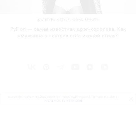
•
КУЛЬТУРА
STYLE-ICONS-BEAUTY
РуПол — самая известная дрэг-королева. Как
«мужчина в платье» стал иконой стиля?
О ПРОЕКТЕ
МЫ ИСПОЛЬЗУЕМ ФАЙЛЫ COOKIES ЧТОБЫ САЙТ РАБОТАЛ ЛУЧШЕ И БЫСТРЕЕ.
ПОДПИСЫВАЙТЕСЬ
НА НАШУ
ВЕЧЕРНЮЮ РАССЫЛКУ
НАДЕЕМСЯ, ВЫ НЕ ПРОТИВ.
КОМАНДА
BLUE LAB
КОНТАКТЫ