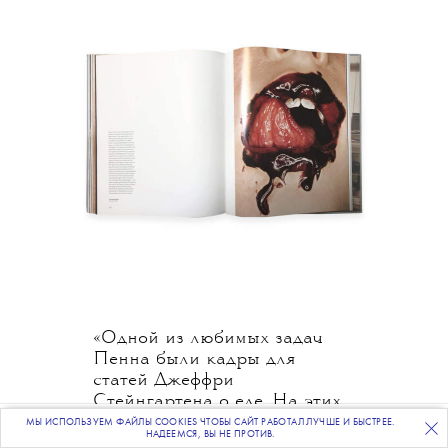
«Одной из любимых задач
Пенна были кадры для
статей Джеффри
Стейнгартена о еде. На этих
съемках не было редактора
МЫ ИСПОЛЬЗУЕМ ФАЙЛЫ COOKIES ЧТОБЫ САЙТ РАБОТАЛ ЛУЧШЕ И БЫСТРЕЕ.
ПОДПИСЫВАЙТЕСЬ
НА НАШУ
ВЕЧЕРНЮЮ РАССЫЛКУ
НАДЕЕМСЯ, ВЫ НЕ ПРОТИВ.
(меня) с собственным