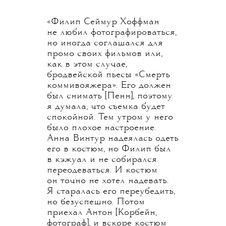
«Филип Сеймур Хоффман
не любил фотографироваться,
но иногда соглашался для
промо своих фильмов или,
как в этом случае,
бродвейской пьесы «Смерть
коммивояжера». Его должен
был снимать [Пенн], поэтому
я думала, что съемка будет
спокойной. Тем утром у него
было плохое настроение.
Анна Винтур надеялась одеть
его в костюм, но Филип был
в кэжуал и не собирался
переодеваться. И костюм
он точно не хотел надевать.
Я старалась его переубедить,
но безуспешно. Потом
приехал Антон [Корбейн,
фотограф], и вскоре костюм