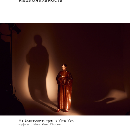
национальность.
На Екатерине:
тренч Viva Vox,
туфли Dries Van Noten