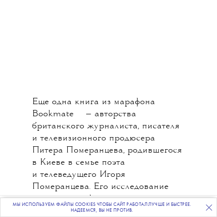
Еще одна книга из марафона
💧
Bookmate
— авторства
британского журналиста, писателя
и телевизионного продюсера
Питера Померанцева, родившегося
в Киеве в семье поэта
и телеведущего Игоря
Померанцева. Его исследование
тотальной информационной войны,
МЫ ИСПОЛЬЗУЕМ ФАЙЛЫ COOKIES ЧТОБЫ САЙТ РАБОТАЛ ЛУЧШЕ И БЫСТРЕЕ.
ПОДПИСЫВАЙТЕСЬ
НА НАШУ
ВЕЧЕРНЮЮ РАССЫЛКУ
которая разворачивается в мире
НАДЕЕМСЯ, ВЫ НЕ ПРОТИВ.