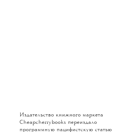
Издательство книжного маркета
Cheapcherrybooks переиздало
программную пацифистскую статью