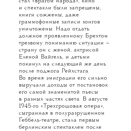
стал «врагом народа», кино
и спектакли были запрещены,
книги сожжены, даже
граммофонные записи зонгов
уничтожены. Надо отдать
должное проявленному Брехтом
трезвому пониманию ситуации —
страну он с женой, актрисой
Еленой Вайгель, и детьми
покинул на следующий же день
после поджога Рейхстага.
Во время эмиграции его сильно
выручали доходы от постановок
его самой знаменитой пьесы
в разных частях света. В августе
1945-го «Трехгрошовая опера»,
сыгранная в полуразрушенном
Геббель-театре, стала первым
берлинским спектаклем после