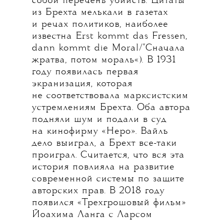
собой перечень убийств. Цитаты
из Брехта мелькали в газетах
и речах политиков, наиболее
известна Erst kommt das Fressen,
dann kommt die Moral/"Сначала
жратва, потом мораль«). В 1931
году появилась первая
экранизация, которая
не соответствовала марксистским
устремлениям Брехта. Оба автора
подняли шум и подали в суд
на кинофирму «Неро». Вайль
дело выиграл, а Брехт все-таки
проиграл. Считается, что вся эта
история повлияла на развитие
современной системы по защите
авторских прав. В 2018 году
появился «Трехгрошовый фильм»
Йоахима Ланга с Ларсом