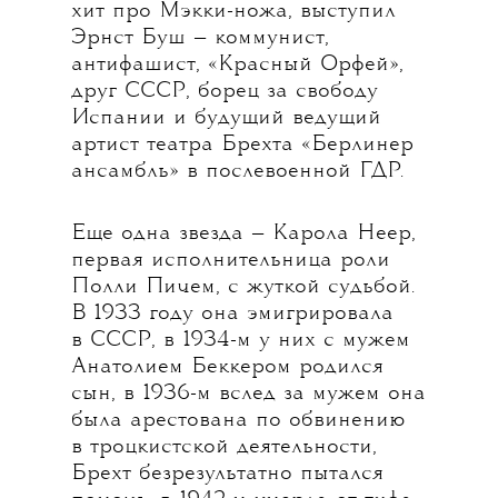
хит про Мэкки-ножа, выступил
Эрнст Буш — коммунист,
антифашист, «Красный Орфей»,
друг СССР, борец за свободу
Испании и будущий ведущий
артист театра Брехта «Берлинер
ансамбль» в послевоенной ГДР.
Еще одна звезда — Карола Неер,
первая исполнительница роли
Полли Пичем, с жуткой судьбой.
В 1933 году она эмигрировала
в СССР, в 1934-м у них с мужем
Анатолием Беккером родился
сын, в 1936-м вслед за мужем она
была арестована по обвинению
в троцкистской деятельности,
Брехт безрезультатно пытался