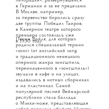
лихорадки», развернувшейся
в Германии и за ее пределами.
В Москве, например,
за первенство боролись сразу
две труппы. Победил Таиров,
в Камерном театре которого
премьера состоялась уже
Песни Вайля, для которых
в 1930 году.
родился специальный термин
«зонг» (от английской song
и традиционного немецкого
оперного жанра зингшпиль,
переиначенного в «зонгшпиль»)
звучали в кафе и на улицах,
издавались в нотных сборниках
и на пластинках. Самой
популярной песней Веймарской
республики стала баллада
о Мэкки-ноже, представляющая