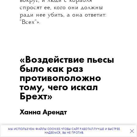
вокруг, и люди с корабля
спросят ее, кого они должны
ради нее убить, а она ответит:
“Всех”».
«Воздействие пьесы
было как раз
противоположно
тому, чего искал
Брехт»
Ханна Арендт
МЫ ИСПОЛЬЗУЕМ ФАЙЛЫ COOKIES ЧТОБЫ САЙТ РАБОТАЛ ЛУЧШЕ И БЫСТРЕЕ.
ПОДПИСЫВАЙТЕСЬ
НА НАШУ
ВЕЧЕРНЮЮ РАССЫЛКУ
НАДЕЕМСЯ, ВЫ НЕ ПРОТИВ.