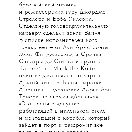
бродвейский мюзикл,
и режиссерских гуру Джорджо
Стрелера и Боба Уилсона.
Отдельную головокружительную
карьеру сделали зонги Вайля.
В списке исполнителей кого
только нет — от Луи Армстронга,
Эллы Фицджеральд и Фрэнка
Синатры до Стинга и группы
Rammstein. Mack the Knife —
один из джазовых стандартов.
Другой хит — «Песня пиратки
Дженни» — вдохновил Ларса фон
Триера на съемки «Догвиля»:
«Это песня о девушке,
работающей в маленьком отеле
и мечтающей о корабле, который
зайдет в порт и разгромит все