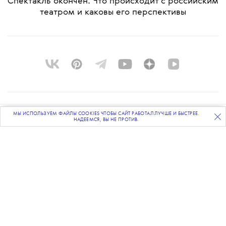
Спектакль окончен. Что происходит с российским
театром и каковы его перспективы
О ПРОЕКТЕ
МЫ ИСПОЛЬЗУЕМ ФАЙЛЫ COOKIES ЧТОБЫ САЙТ РАБОТАЛ ЛУЧШЕ И БЫСТРЕЕ.
ПОДПИСЫВАЙТЕСЬ
НА НАШУ
ВЕЧЕРНЮЮ РАССЫЛКУ
НАДЕЕМСЯ, ВЫ НЕ ПРОТИВ.
КОМАНДА
BLUE LAB
КОНТАКТЫ
РАССЫЛКА
РЕКЛАМОДАТЕЛЯМ