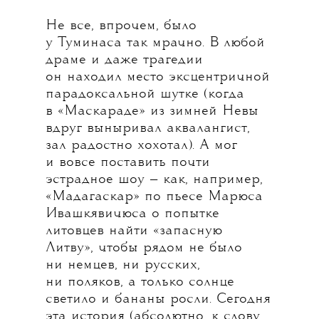
Не все, впрочем, было
у Туминаса так мрачно. В любой
драме и даже трагедии
он находил место эксцентричной
парадоксальной шутке (когда
в «Маскараде» из зимней Невы
вдруг выныривал аквалангист,
зал радостно хохотал). А мог
и вовсе поставить почти
эстрадное шоу — как, например,
«Мадагаскар» по пьесе Марюса
Ивашкявичюса о попытке
литовцев найти «запасную
Литву», чтобы рядом не было
ни немцев, ни русских,
ни поляков, а только солнце
светило и бананы росли. Сегодня
эта история (абсолютно, к слову,