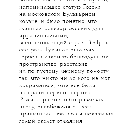
возвышалось гигантское пугало,
напоминавшее статую Гоголя
на московском Бульварном
кольце, и было понятно, что
главный ревизор русских душ —
иррациональный,
всепоглощающий страх. В «Трех
сестрах» Туминас оставлял
героев в каком-то безвоздушном
пространстве, расставив
их по пустому черному помосту
так, что никто ни до кого не мог
докричаться, хотя все были
на грани нервного срыва.
Режиссер словно бы раздевал
пьесу, освобождая от всех
привычных нюансов и показывая
голый скелет отчаяния.