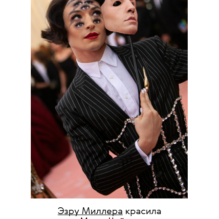
Эзру Миллера
красила