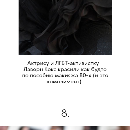
💧
Актрису и
ЛГБТ-активистку
Лаверн Кокс красили как будто
по пособию макияжа 80-х (и это
комплимент).
8.