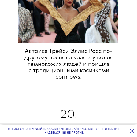
Актриса Трейси Эллис Росс по-
другому воспела красоту волос
темнокожих людей и пришла
с традиционными косичками
cornrows.
20
.
МЫ ИСПОЛЬЗУЕМ ФАЙЛЫ COOKIES ЧТОБЫ САЙТ РАБОТАЛ ЛУЧШЕ И БЫСТРЕЕ.
ПОДПИСЫВАЙТЕСЬ
НА НАШУ
ВЕЧЕРНЮЮ РАССЫЛКУ
НАДЕЕМСЯ, ВЫ НЕ ПРОТИВ.