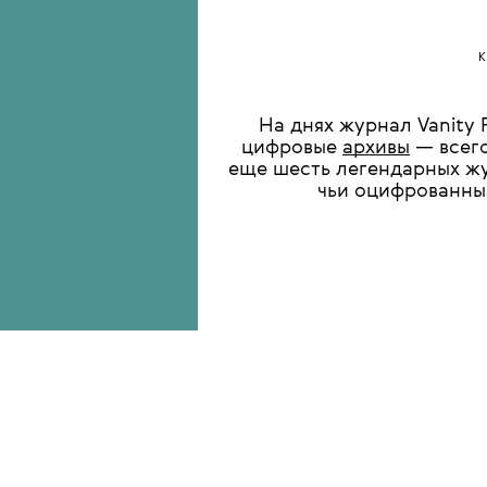
К
На днях журнал Vanity 
цифровые
архивы
— всего
еще шесть легендарных ж
чьи оцифрованные