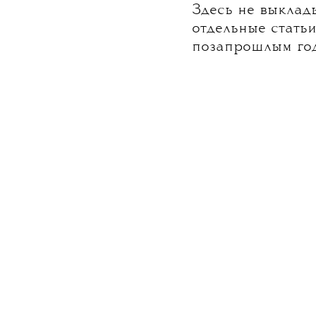
Здесь не выклад
отдельные стать
позапрошлым год