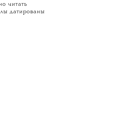
но читать
алы датированы