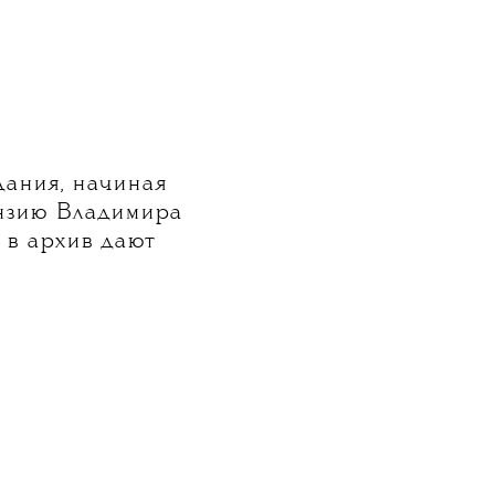
дания, начиная
цензию Владимира
 в архив дают