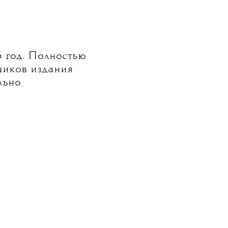
 год. Полностью
чиков издания
льно.