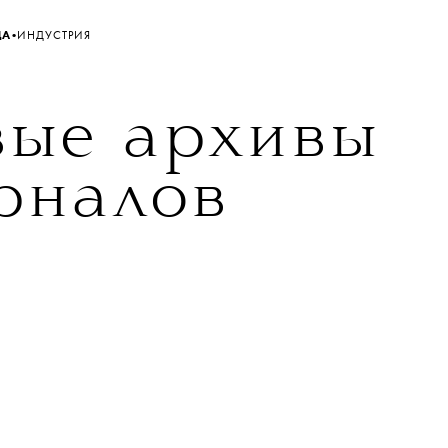
•
ДА
ИНДУСТРИЯ
ые архивы
рналов