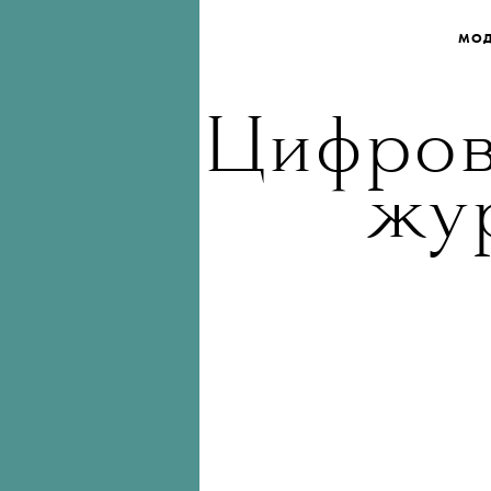
МО
Цифров
жу