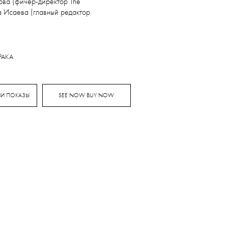
ова (фичер-директор The
а Исаева (главный редактор
РАКА
И ПОКАЗЫ
SEE NOW BUY NOW