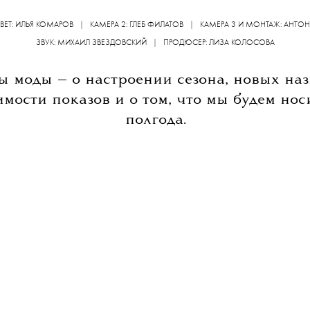
•
МОДА
ИНДУСТРИЯ
 стол: о прошедших неде
19 ОКТЯБРЯ 2016
ЦВЕТ: ИЛЬЯ КОМАРОВ | КАМЕРА 2: ГЛЕБ ФИЛАТОВ | КАМЕРА 3 И МОНТАЖ: АНТ
ЗВУК: МИХАИЛ ЗВЕЗДОВСКИЙ | ПРОДЮСЕР: ЛИЗА КОЛОСОВА
ы моды — о настроении сезона, новых наз
мости показов и о том, что мы будем нос
полгода.