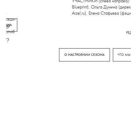
УЧАСТНИКИ (слева направо): М
Blueprint), Ольга Дунина (дир
лена
Aizel.ru), Елена Стафьева (фэ
а (фэшн-
орова
СЕЗОНА
 это
 Выдолоб
РЕ
а-
ent?
О НАСТРОЕНИИ СЕЗОНА
ЧТО МЫ
ю.
и