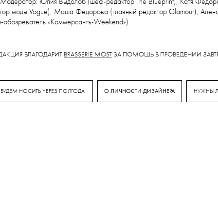
одератор: Юлия Выдолоб (шеф-редактор The Blueprint), Катя Федор
ектор моды Vogue), Маша Федорова (главный редактор Glamour), Ален
шн-обозреватель «Коммерсантъ-Weekend»).
ДАКЦИЯ БЛАГОДАРИТ
BRASSERIE MOST
ЗА ПОМОЩЬ В ПРОВЕДЕНИИ ЗАВТ
 БУДЕМ НОСИТЬ ЧЕРЕЗ ПОЛГОДА
О ЛИЧНОСТИ ДИЗАЙНЕРА
НУЖНЫ Л