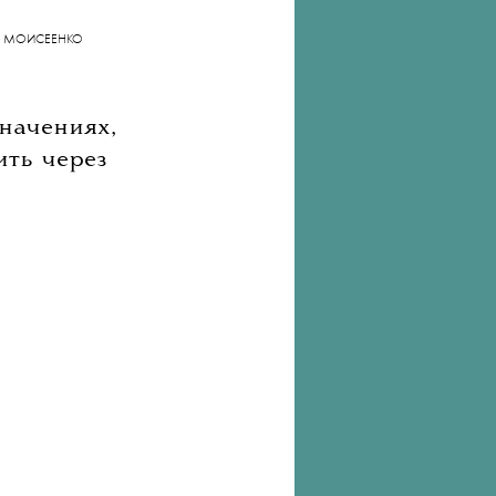
лях моды
ОН МОИСЕЕНКО
начениях,
ить через