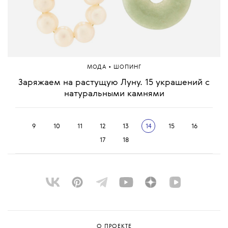
•
МОДА
ШОПИНГ
Заряжаем на растущую Луну. 15 украшений с
натуральными камнями
9
10
11
12
13
14
15
16
17
18
О ПРОЕКТЕ