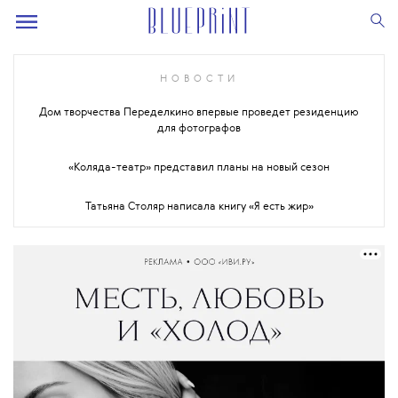
НОВОСТИ
Дом творчества Переделкино впервые проведет резиденцию
для фотографов
«Коляда-театр» представил планы на новый сезон
Татьяна Столяр написала книгу «Я есть жир»