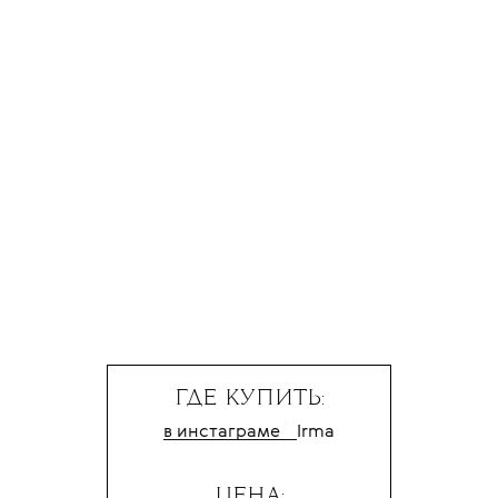
ГДЕ КУПИТЬ:
💧
в
инстаграме
Irma
ЦЕНА: