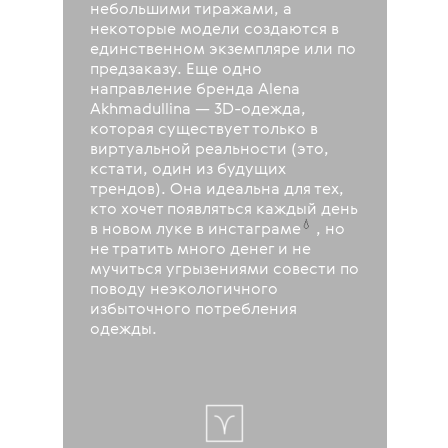
небольшими тиражами, а
некоторые модели создаются в
единственном экземпляре или по
предзаказу. Еще одно
направление бренда Alena
Akhmadullina — 3D-одежда,
которая существует только в
виртуальной реальности (это,
кстати, один из будущих
трендов). Она идеальна для тех,
кто хочет появляться каждый день
💧
в новом луке в
инстаграме
, но
не тратить много денег и не
мучиться угрызениями совести по
поводу неэкологичного
избыточного потребления
одежды.