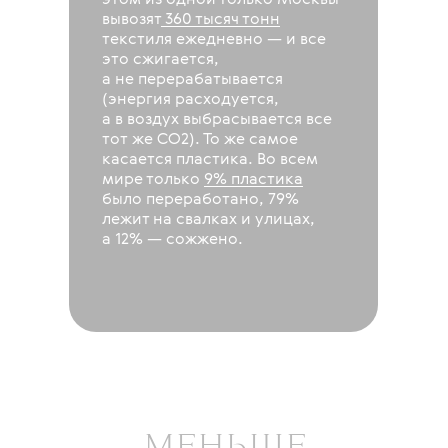
этом из одной только Москвы
вывозят
360 тысяч тонн
текстиля ежедневно — и все
это сжигается,
а не перерабатывается
(энергия расходуется,
а в воздух выбрасывается все
тот же CO2). То же самое
касается пластика. Во всем
мире только
9% пластика
было переработано, 79%
лежит на свалках и улицах,
а 12% — сожжено.