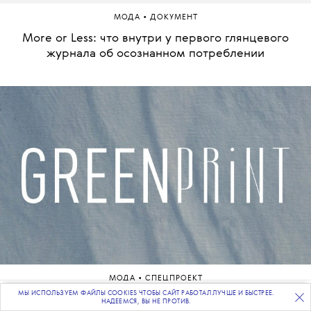
•
МОДА
ДОКУМЕНТ
More or Less: что внутри у первого глянцевого
журнала об осознанном потреблении
•
МОДА
СПЕЦПРОЕКТ
МЫ ИСПОЛЬЗУЕМ ФАЙЛЫ COOKIES ЧТОБЫ САЙТ РАБОТАЛ ЛУЧШЕ И БЫСТРЕЕ.
ПОДПИСЫВАЙТЕСЬ
НА НАШУ
ВЕЧЕРНЮЮ РАССЫЛКУ
Greenprint: как и зачем мы живем и покупаем более
НАДЕЕМСЯ, ВЫ НЕ ПРОТИВ.