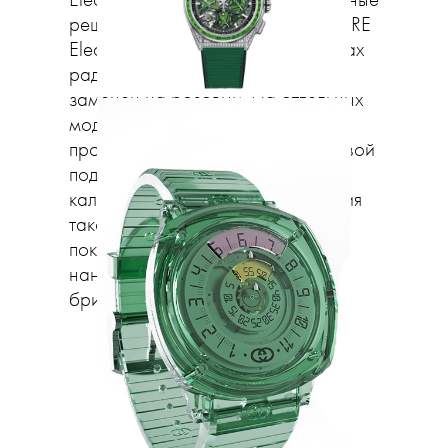
Electro дом предлагает монохромные
решения — семь моделей PREMIÈRE
Electro с ремешками во всех цветах
радуги, где, правда, фиолетовый
заменен на розовый. На отдельных
моделях радуга особенно
проявляется в сочетании с неоновой
подсветкой, исходящей изнутри
калибра часов. Zenith для создания
такого эффекта используют PVD-
покрытие мостов, Roger Dubuis
наносят люминофор прямо под
бриллианты на безеле.