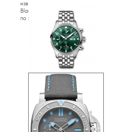
известна многолетняя инициатива
Blancpain Ocean Commitment
по защите Мирового океана.