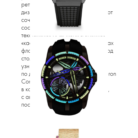
ретростилистика — фирменный
дизайн-код, в этом году показывают
сочетания дымчатых, будто
состаренных циферблатов,
текстильных ремешков и крупных
«кафедральных» стрелок в новинках
флагманской коллекции 1858. В год
столетия часов American 1921 с
узнаваемым повернутым
по диагонали циферблатом Vacheron
Constantin перевыпустили часы
в корпусе чуть большего размера,
с автоматическим механизмом
последнего поколения.