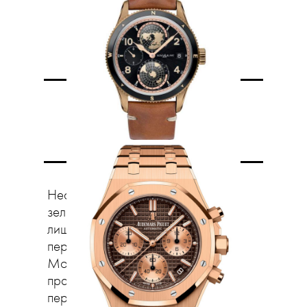
Зеленый
сигнал
Несколько лет назад оттенки
зеленого использовали в дизайне
лишь некоторые марки:
первопроходцами были Hermès,
Montblanc и Piaget. Сейчас же
практически все часовщики будто
переехали в Изумрудный город.