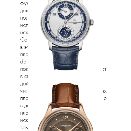
функциональности. Скелетоны
делают многие, но шедевры
получаются чаще у мануфактур,
исповедующих высокое часовое
искусство, — Piaget, Vacheron
Constantin, Cartier. Последний дом
в этот раз показал целую триаду
платиновых скелетонов Rotonde
de Cartier c люминесцентным
покрытием. Обычно его используют
в спортивных и прежде всего
дайверских часах для улучшения
читаемости циферблата в условиях
плохой освещенности. Люминофор
в дорогих часах из благородной
платины явление скорее
исключительное — оттого и более
заметное.