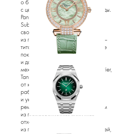
о безопасности производства
с целью защиты окружающей среды.
Panerai объявили о запуске часов
Submersible, которые на 98,5%
своего веса состоят из вторсырья:
из переработанных материалов —
титановый сплав, люминесцентное
покрытие, пластиковый ремешок
и даже кремниевые детали
механизма. Одна из новинок Cartier,
Tank Must, неотличима
от классического «танка», однако
работает на солнечной энергии
и укомплектована экологичным
ремешком, на 40% изготовленным
из переработанных яблочных
отходов. Breitling делают ремешки
из переработанных рыбацких сетей,