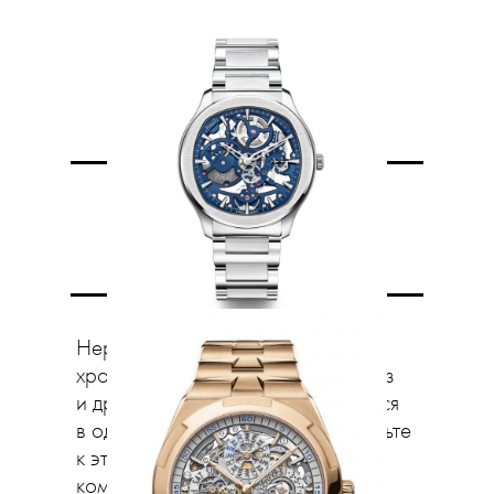
У нас все
сложно
Нередко вечный календарь,
хронограф, индикатор лунных фаз
и другие усложнения объединяются
в одном часовом корпусе. Добавьте
к этому турбийон (устройство
компенсации земной гравитации,