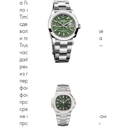
а IWC разработали технологию
по изготовлению ремешков
TimberTex, при которой их удается
сделать на 80% из растительных
волокон. Бренд Carl F. Bucherer еще
и поддерживает инициативу Manta
Trust по защите гигантских скатов —
часть доходов от продажи
дайверских часов ScubaTech,
ремешки которых выполнены
из переработанного пластика,
перечисляется в некоммерческий
фонд Manta Trust. Поддержка
фондов, кстати, хороший способ
проявить заботу об окружающей
среде для тех, кто пока еще
не перешел на вторсырье в часовом
производстве. Например, широко