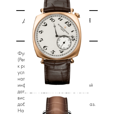
До скончания
веков
Функция «вечный календарь»
(Perpetual Calendar) относится
к разряду больших часовых
усложнений. Она предполагает
наличие полной календарной
информации: индикаторов текущей
даты, дня недели, месяца, а также
високосного года. Нередко к ним
добавляется и указатель лунных фаз.
На Watches & Wonders свои часы