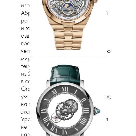
изобретенное в 1801 году
Абрахамом-Луи Бреге), минутный
репетир (система молоточков
и гонгов, которая при активации
озвучивает текущее время,
последовательно отбивая часы,
четверти часа и минуты) и функцию
мирового времени (показывает
текущее время в каждом
из 24 часовых поясов). Все это
в самых разных сочетаниях и есть
Grande Complication. Как все это
уместить на одном запястье? Что ж,
на этом поле и проверяются
эксперты часового искусства.
Уровень мастерства определяется
не только тем, насколько
навороченным получится калибр,