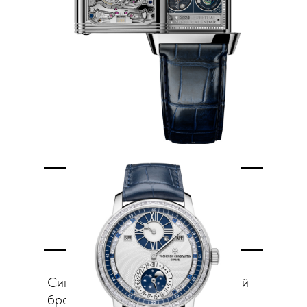
Стальная
синева
Синий циферблат и металлический
браслет долго существовали как