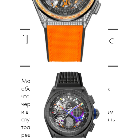
Традиции плюс
инновации
Мало кто может устоять перед
обаянием винтажных моделей, так
что дизайнеры по-прежнему
черпают вдохновение в архивах
и в истории брендов. Это ни в коем
случае не ностальгия, а скорее дань
традициям и инновациям в одном
решении. Montblanc, для которых