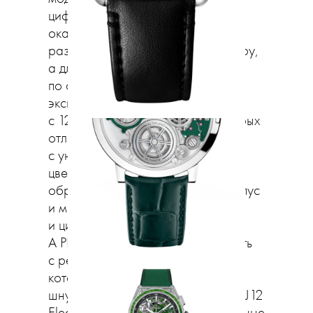
циферблат часов J12 украсила
окантовка из сапфиров,
разложенных по цветовому спектру,
а для тех, кто захочет менять часы
по сезонам или настроению, есть
эксклюзивный J12 Electro Box
с 12 часами J 12, каждые из которых
отличаются циферблатом
с уникальной монохромной
цветовой окантовкой. Радужное
обрамление также украсило корпус
и мост часов 12 Electro Star
и циферблат J12 X-Ray Electro.
А PREMIÈRE Electro можно выбрать
с ремешком, сквозь все плетение
которого проходит радужный
шнурок. Кроме того, по принципу J12