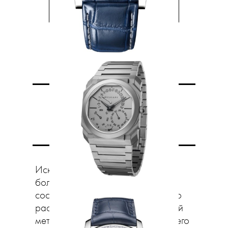
Нечего
скрывать
Искусство скелетонирования —
большое часовое ремесло. Идея
состоит в том, чтобы максимально
раскрыть механизм, убрав лишний
металл, и не навредить при этом его