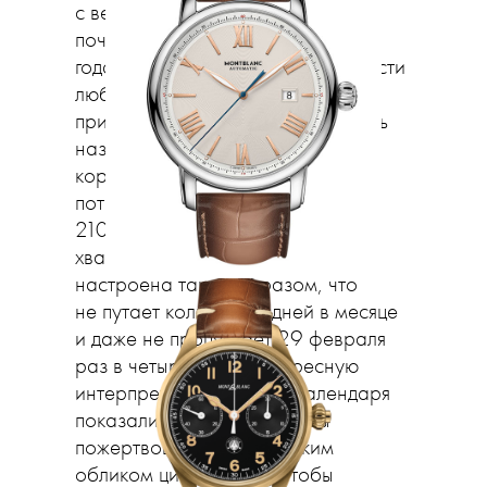
с вечным календарем показали
почти все бренды — что ж, после
года абсолютной неопределенности
любое постоянство только
приветствуется. Вечным календарь
называется потому, что ручная
корректировка механизму
потребуется лишь 1 марта
2100 года, так что на наш век
хватит. Сложная механика
настроена таким образом, что
не путает количество дней в месяце
и даже не пропускает 29 февраля
раз в четыре года. Интересную
интерпретацию вечного календаря
показали Bvlgari: дизайнеры
пожертвовали классическим
обликом циферблата, чтобы