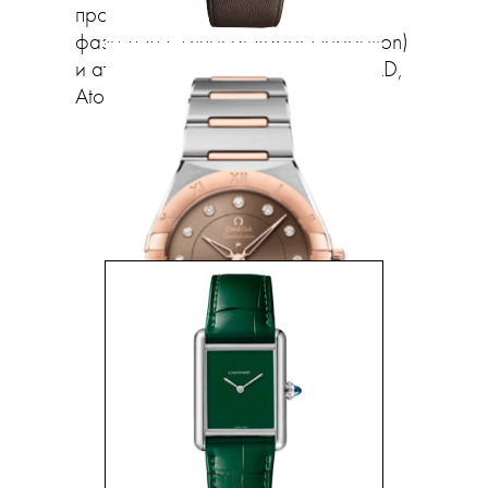
процессы осаждения из газовой
фазы (PVD, Physical Vapor Deposition)
и атомно-слоевого осаждения (ALD,
Atomic Layer Deposition).