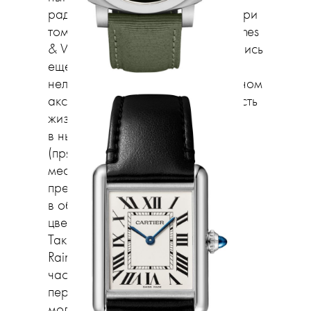
радужная расцветка в дизайне. При
том, что все показанные на Watches
& Wonders модели разрабатывались
еще до пандемии, сейчас они как
нельзя кстати: своим ярким дизайном
аксессуары символизируют радость
жизни, не угасающую даже
в нынешних непростых условиях
(прямо как на
кутюрных шоу
пару
месяцев назад). Яркая расцветка
прежде всего проявляется
в обрамлении ободка часов
цветными драгоценными камнями.
Такие есть у Piaget Limelight Gala
Rainbow, но ярче всех выступили
часовщики Chanel, которые
переосмыслили свои знаковые
модели в духе «электро». Так,