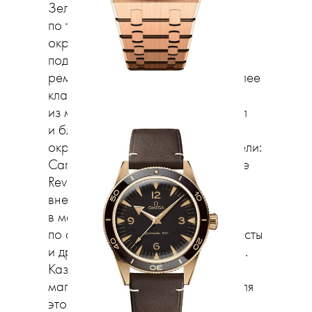
Зеленые циферблаты, сделанные
по технологии гальванического
окрашивания, дополняют точно
подобранные в тон кожаные
ремешки. Много решений и в более
классическом варианте,
из малахита. Заметнее тренд стал
и благодаря тому, что в зеленый
окрасились самые знаковые модели:
Cartier Tank Must и Jaeger-LeCoultre
Reverso Tribute. Piaget и Zenith
внедряют зеленый цвет прямо
в механизм, нанося покрытие
по специальной технологии на мосты
и другие видимые детали калибра.
Казалось бы, тут в игру вступает
магия, но на самом деле химия: для
этого используются химические