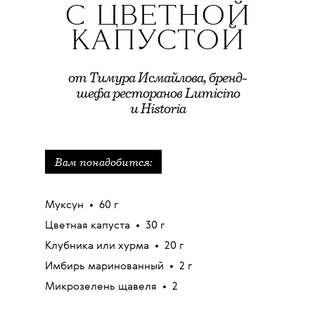
С ЦВЕТНОЙ
КАПУСТОЙ
от Тимура Исмайлова, бренд-
шефа ресторанов Lumicino
и Historia
Вам понадобится:
Муксун • 60 г
Цветная капуста • 30 г
Клубника или хурма
•
20 г
Имбирь маринованный
•
2 г
Микрозелень щавеля
•
2