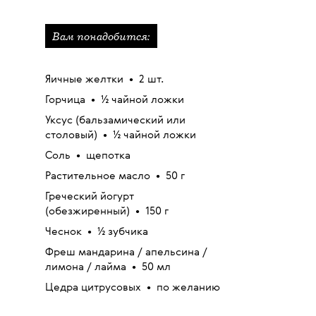
Вам понадобится:
Яичные желтки
•
2 шт.
Горчица
•
½ чайной ложки
Уксус (бальзамический или
столовый)
•
½ чайной ложки
Соль
•
щепотка
Растительное масло
•
50 г
Греческий йогурт
(обезжиренный)
•
150 г
Чеснок
•
½ зубчика
Фреш мандарина / апельсина /
лимона / лайма
•
50 мл
Цедра цитрусовых
•
по желанию