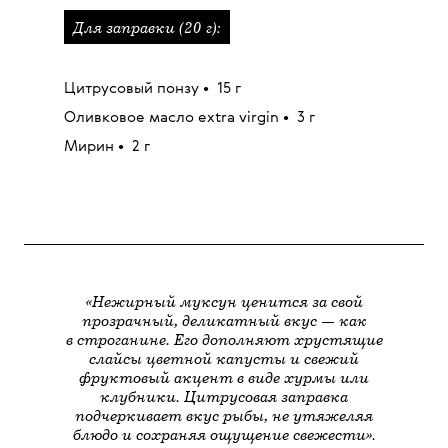
Для заправки (20 г):
Цитрусовый понзу
•
15 г
Оливковое масло extra virgin
•
3 г
Мирин
•
2 г
«Нежирный муксун ценится за свой
прозрачный, деликатный вкус — как
в строганине. Его дополняют хрустящие
слайсы цветной капусты и свежий
фруктовый акцент в виде хурмы или
клубники. Цитрусовая заправка
подчеркивает вкус рыбы, не утяжеляя
блюдо и сохраняя ощущение свежести».