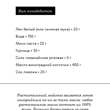
Вам понадобится:
Лен белый
(или льняная мука)
• 20 г
Вода • 150 г
Мисо паста • 20 г
Горчица • 30 г
Соль гималайская розовая • 5 г
Масло виноградной косточки • 400 г
Сок лимона • 20 г
Растительный майонез является менее
калорийным не из-за типа масла: любое
растительное масло состоит из 100%
жира. Разница достигается за счет