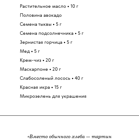
Растительное масло
•
10 г
Половина авокадо
Семена тыквы
•
5 г
Семена подсолнечника
•
5 г
Зернистая горчица
•
5 г
Мед
•
5 г
Крем-чиз
•
20 г
Маскарпоне
•
20 г
Слабосоленый лосось
•
40 г
Красная икра
•
15 г
Микрозелень для украшения
«Вместо обычного хлеба — тартин