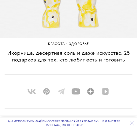
•
КРАСОТА
ЗДОРОВЬЕ
Икорница, десертная соль и даже искусство. 25
подарков для тех, кто любит есть и готовить
О ПРОЕКТЕ
МЫ ИСПОЛЬЗУЕМ ФАЙЛЫ COOKIES ЧТОБЫ САЙТ РАБОТАЛ ЛУЧШЕ И БЫСТРЕЕ.
ПОДПИСЫВАЙТЕСЬ
НА НАШУ
ВЕЧЕРНЮЮ РАССЫЛКУ
НАДЕЕМСЯ, ВЫ НЕ ПРОТИВ.
КОМАНДА