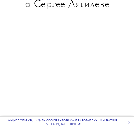
о Сергее Дягилеве
Фото: povod.ovod, предоставлено Анастасией
МЫ ИСПОЛЬЗУЕМ ФАЙЛЫ COOKIES ЧТОБЫ САЙТ РАБОТАЛ ЛУЧШЕ И БЫСТРЕЕ.
ПОДПИСЫВАЙТЕСЬ
НА НАШУ
ВЕЧЕРНЮЮ РАССЫЛКУ
НАДЕЕМСЯ, ВЫ НЕ ПРОТИВ.
Паутовой