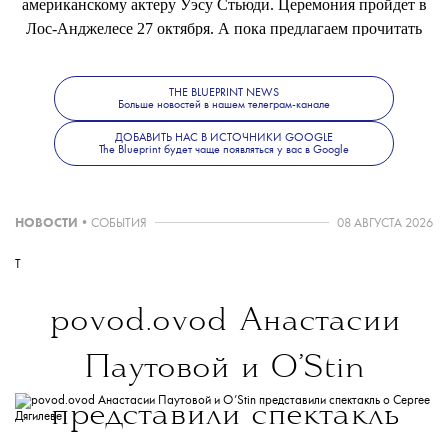
американскому актеру Уэсу Стьюди. Церемония пройдет в
Лос-Анджелесе 27 октября. А пока предлагаем прочитать
наш материал про документальный фильм
«Дэвид Линч:
Жизнь в искусстве»
.
THE BLUEPRINT NEWS
Больше новостей в нашем телеграм-канале
ДОБАВИТЬ НАС В ИСТОЧНИКИ GOOGLE
The Blueprint будет чаще появляться у вас в Google
НОВОСТИ
•
СОБЫТИЯ
08 АВГУСТА 2026
T
povod.ovod
Анастасии
Паутовой и O’Stin
представили спектакль