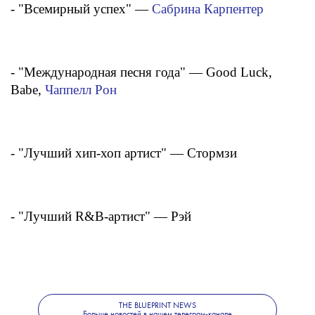
- "Всемирный успех" —
Сабрина Карпентер
- "Международная песня года" — Good Luck,
Babe,
Чаппелл Рон
- "Лучший хип-хоп артист" — Стормзи
- "Лучший R&B-артист" — Рэй
- "Международная группа года" — Fontaines D. C.
THE BLUEPRINT NEWS
Больше новостей в нашем телеграм-канале