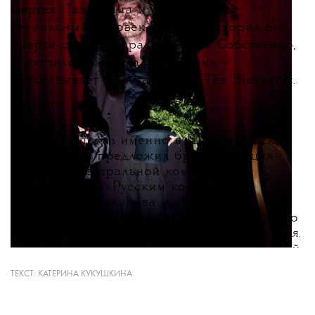
Сергея Павловича и того, как этот
гениальный человек умирал. История его
смерти сильно поразила меня. Собственно,
спектакль мы сделали об этом
»
,
—
рассказывает Анастасия для The Blueprint.
Провести показ именно в Шереметевском
дворце тоже предложил бренд: локация
вызвала у театральной команды
ассоциации с «Русским ковчегом»
Александра Сокурова и «Великой
красотой» Паоло Соррентино. «Это и стало
нашим вдохновением, — говорит Анастасия.
— С художником по свету Наташей Тузовой
мы решили, что стоит погасить весь свет
ТЕКСТ:
КАТЕРИНА КУКУШКИНА
во дворце, создать максимум интимности
и вести зрителя по закрытому музею при
свечах. Музейное пространство определило