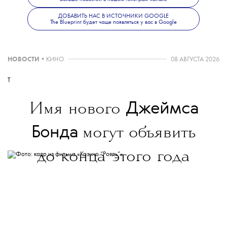
ДОБАВИТЬ НАС В ИСТОЧНИКИ GOOGLE
- "Лучший новый артист" — The Last Dinner Party
The Blueprint будет чаще появляться у вас в Google
НОВОСТИ
•
КИНО
08 АВГУСТА 2026
- "Международный артист года" — Чаппелл Рон
T
Джеймса
Имя нового
- "Артист года" — Чарли XCX
Бонда
могут объявить
до конца этого года
- "Альбом года" —
BRAT
, Чарли XCX
- "Продюсер года" — Эй Джи Кук