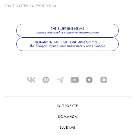
деятели искусств.
ТЕКСТ:
КАТЕРИНА КУКУШКИНА
В апреле также была продана резиденция
THE BLUEPRINT NEWS
Больше новостей в нашем телеграм-канале
художников имени Раушенберга
во Флориде — ее купил курорт South Seas
ДОБАВИТЬ НАС В ИСТОЧНИКИ GOOGLE
The Blueprint будет чаще появляться у вас в Google
за 45 млн долларов. Сделка вызвала
недовольство местных жителей, которые
называли ее предательством наследия
художника.
О ПРОЕКТЕ
КОМАНДА
BLUE LAB