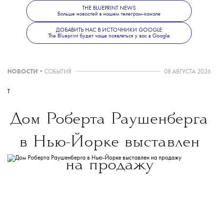
сценографию: так, красный бархатный
THE BLUEPRINT NEWS
Больше новостей в нашем телеграм-канале
занавес Белого зала с направленным
светом рифмовался с эстетикой Дэвида
ДОБАВИТЬ НАС В ИСТОЧНИКИ GOOGLE
The Blueprint будет чаще появляться у вас в Google
Линча».
НОВОСТИ
•
СОБЫТИЯ
08 АВГУСТА 2026
Спектакль сыграли всего один раз,
и следующих показов пока не планируется.
T
Но команда не исключает возможности
представить постановку на следующем
Дом Роберта Раушенберга
Дягилевском фестивале.
в Нью-Йорке выставлен
на продажу