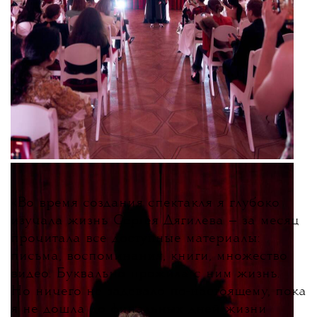
«
Во время создания спектакля я глубоко
изучала жизнь Сергея Дягилева — за месяц
прочитала все доступные материалы:
письма, воспоминания, книги, множество
видео. Буквально прожила с ним жизнь.
Но ничего не задевало по-настоящему, пока
я не дошла до финальных дней жизни