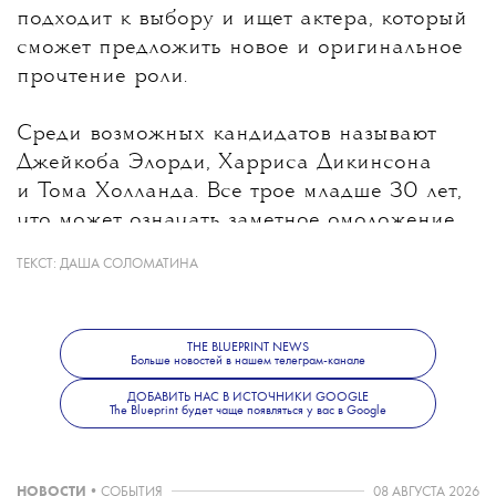
подходит к выбору и ищет актера, который
сможет предложить новое и оригинальное
прочтение роли.
Среди возможных кандидатов называют
Джейкоба Элорди, Харриса Дикинсона
и Тома Холланда. Все трое младше 30 лет,
что может означать заметное омоложение
героя после Дэниела Крейга, которому
ТЕКСТ:
ДАША СОЛОМАТИНА
на момент выхода последнего фильма
о Бонде было 53 года. При этом создатели
не исключают, что роль получит
THE BLUEPRINT NEWS
Больше новостей в нашем телеграм-канале
неизвестный широкой публике актер.
Режиссером следующего фильма станет
ДОБАВИТЬ НАС В ИСТОЧНИКИ GOOGLE
The Blueprint будет чаще появляться у вас в Google
Дени Вильнев.
НОВОСТИ
•
СОБЫТИЯ
08 АВГУСТА 2026