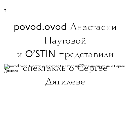
T
povod.ovod
Анастасии
Паутовой
O’STIN
и
представили
спектакль о Сергее
Дягилеве