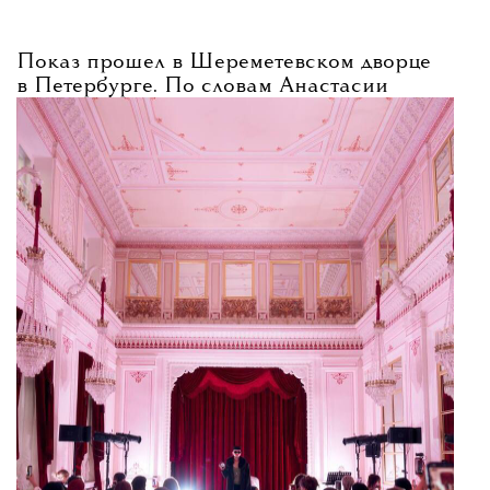
Показ прошел в
Шереметевском
дворце
в Петербурге. По словам Анастасии
Паутовой, идея спектакля принадлежала
самому бренду — новая коллекция
посвящена «Русским сезонам», и именно
поэтому предложили обратиться к фигуре
Дягилева.