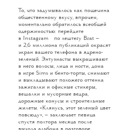
То, что задумывалось как пощечина
общественному вкусу, впрочем,
моментально обратилось всеобщей
одержимостью: перейдите
💧
в
Instagram
по хештегу Brat —
и 2,6 миллиона публикаций окрасят
экран вашего телефона в ядрено-
зеленый. Энтузиасты выкрашивают
в него волосы, лица и ногти, дома
в игре Sims и бенто-торты, снимают
и выкладывают похожего оттенка
зажигалки и офисные стикеры,
вешалки и мусорные ведра,
дорожные конусы и строительные
жилеты. «Клянусь, этот зеленый цвет
повсюду», — заключает певица
спустя полтора месяца после
выхода альбома в разговоре