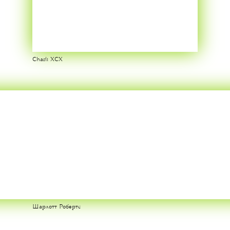
Charli XCX
Шарлотт Робертс