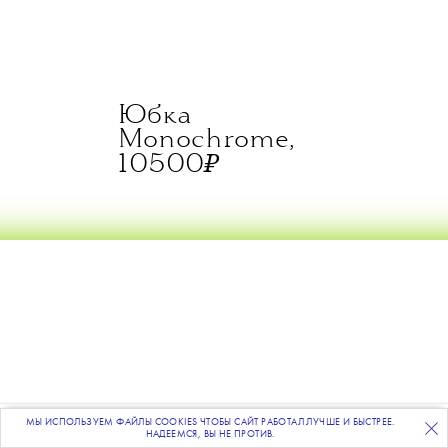
Юбка
Monochrome,
₽
10500
МЫ ИСПОЛЬЗУЕМ ФАЙЛЫ COOKIES ЧТОБЫ САЙТ РАБОТАЛ ЛУЧШЕ И БЫСТРЕЕ.
ПОДПИСЫВАЙТЕСЬ
НА НАШУ
ВЕЧЕРНЮЮ РАССЫЛКУ
НАДЕЕМСЯ, ВЫ НЕ ПРОТИВ.