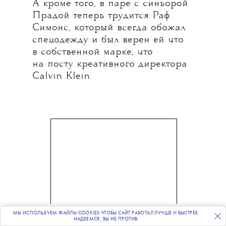
А кроме того, в паре с синьорой
Прадой теперь трудится Раф
Симонс, который всегда обожал
спецодежду и был верен ей что
в собственной марке, что
на посту креативного директора
Calvin Klein.
МЫ ИСПОЛЬЗУЕМ ФАЙЛЫ COOKIES ЧТОБЫ САЙТ РАБОТАЛ ЛУЧШЕ И БЫСТРЕЕ.
ПОДПИСЫВАЙТЕСЬ
НА НАШУ
ВЕЧЕРНЮЮ РАССЫЛКУ
НАДЕЕМСЯ, ВЫ НЕ ПРОТИВ.