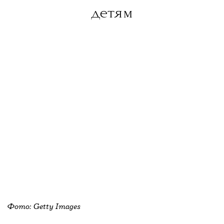
в «Вольном стрелке» притчу о людях
детям
искусства.
«Мне показалось особенно
важным, что драматургия оперы Вебера
вращается вокруг тем, очень близких людям
театра: бесконечное “попал/ не попал”,
“смог/ не смог”, “получилось/
не получилось”, постоянные попытки
достичь некоего иллюзорного результата,
Фото: Getty Images