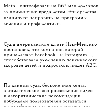
который должен сделать нас
💧
Meta
оштрафовали на 567 млн долларов
за причинение вреда детям. Эти средства
счастливыми, — все это напрямую связано
планируют направить на программы
лечения и профилактики.
с тем, что мы делаем, с искусством. Поэтому
в глубине души мы все романтики, мы все
Суд в американском штате Нью-Мексико
постановил, что компания, которой
💧
💧
принадлежат
Facebook
и
Instagram
,
преследуем романтические цели
способствовала ухудшению психического
здоровья детей и подростков, пишет ABC.
и одержимы таинственной задачей создать
что-то мифическое, неосязаемое, способное
По данным суда, бесконечная лента,
автоматическое воспроизведение видео
и алгоритмические рекомендации
проникать в сердца людей», — рассказал
побуждали пользователей оставаться
на платформах как можно дольше, что