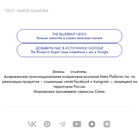
режиссер.
в конечном итоге приводило к повышенной
ТЕКСТ:
МАРИЯ УШАКОВА
тревожности, депрессии и расстройствам
пищевого поведения.
THE BLUEPRINT NEWS
Больше новостей о моде, красоте
Больше новостей в нашем телеграм-канале
💧
В
Meta
с вердиктом не согласились
ДОБАВИТЬ НАС В ИСТОЧНИКИ GOOGLE
и заявили, что намерены его обжаловать.
The Blueprint будет чаще появляться у вас в Google
и современной культуре — в телеграм-
Знаком
💧
отмечены:
канале
The Blueprint News.
Американская транснациональная холдинговая компания Meta Platforms Inc. по
реализации продуктов ‒ социальных сетей Facebook и Instagram — запрещена на
территории России.
Маркировка произведена сервисом
Слеза
.