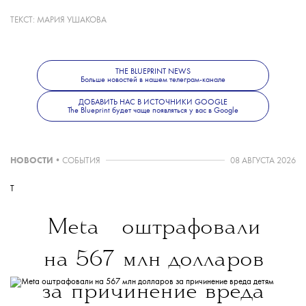
с дьяволом. В постановке Федорова
ТЕКСТ:
МАРИЯ УШАКОВА
знакомый конфликт приобретает
THE BLUEPRINT NEWS
Больше новостей в нашем телеграм-канале
современное звучание и становится
ДОБАВИТЬ НАС В ИСТОЧНИКИ GOOGLE
The Blueprint будет чаще появляться у вас в Google
историей о внутренней одержимости
и неуловимой грани между вдохновением
НОВОСТИ
•
СОБЫТИЯ
08 АВГУСТА 2026
T
и безумием.
💧
Meta
оштрафовали
на 567 млн долларов
По словам Федорова, сам он видит
за причинение вреда