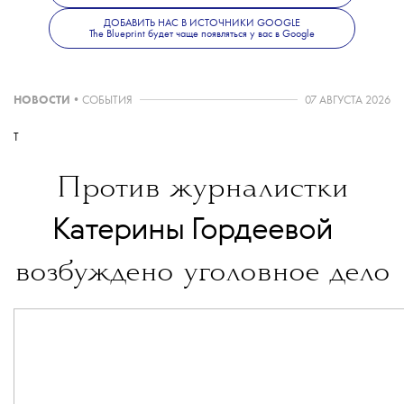
ДОБАВИТЬ НАС В ИСТОЧНИКИ GOOGLE
The Blueprint будет чаще появляться у вас в Google
Больше новостей о моде, красоте
и современной культуре — в телеграм-канале
The Blueprint News
.
НОВОСТИ
•
СОБЫТИЯ
07 АВГУСТА 2026
T
Против журналистки
💧
Катерины Гордеевой
возбуждено уголовное дело