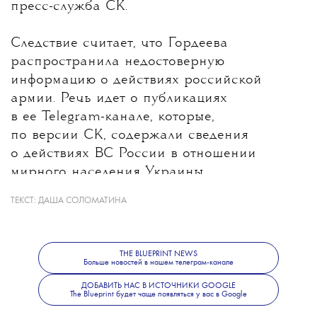
пресс-служба СК.
Следствие считает, что Гордеева
распространила недостоверную
информацию о действиях российской
армии. Речь идет о публикациях
в ее Telegram-канале, которые,
по версии СК, содержали сведения
о действиях ВС России в отношении
мирного населения Украины.
ТЕКСТ:
ДАША СОЛОМАТИНА
Какие именно материалы стали
основанием для уголовного дела, ведомство
не уточнило. В Следственном комитете
THE BLUEPRINT NEWS
также сообщили, что решается вопрос
Больше новостей в нашем телеграм-канале
об объявлении журналистки
ДОБАВИТЬ НАС В ИСТОЧНИКИ GOOGLE
The Blueprint будет чаще появляться у вас в Google
в международный розыск.