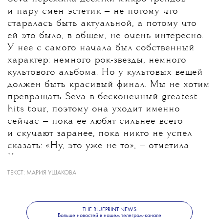
и пару смен эстетик — не потому что
старалась быть актуальной, а потому что
ей это было, в общем, не очень интересно.
У нее с самого начала был собственный
характер: немного рок-звезды, немного
культового альбома. Но у культовых вещей
должен быть красивый финал. Мы не хотим
превращать Seva в бесконечный greatest
hits tour, поэтому она уходит именно
сейчас — пока ее любят сильнее всего
и скучают заранее, пока никто не успел
сказать: «Ну, это уже не то», — отметила
Ксения.
ТЕКСТ:
МАРИЯ УШАКОВА
О создании Seva и других популярных
моделях Imakebags Ксения Лапшова
рассказала Алене Важениной —
здесь
.
THE BLUEPRINT NEWS
Больше новостей в нашем телеграм-канале