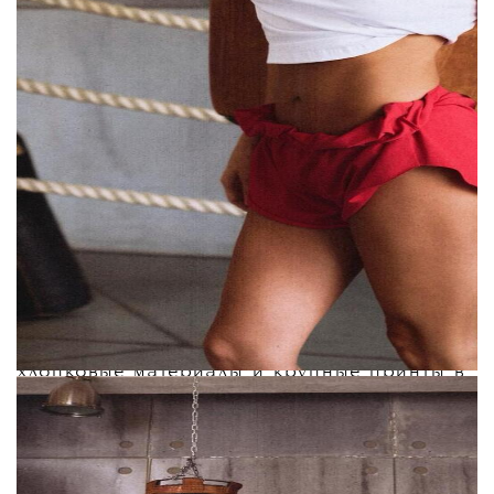
как полтора года назад она сама начала
заниматься спортом, похудела и привела
свое тело в хорошую форму. Позже она
увлеклась боксом, и вокруг этой темы
сформировалось сообщество, что
подтолкнуло команду к запуску новой
категории одежды.
За дизайн отвечала сама Мурашкина
вместе с арт-директором бренда Юлией
Боровик и дизайнером Аленой Кунц. По
словам Карины, главные отличия новой
линейки от других похожих брендов —
хлопковые материалы и крупные принты в
эстетике 90-х вместо привычного
минимализма:
«
Мы не заморачиваемся над тем, чтобы это