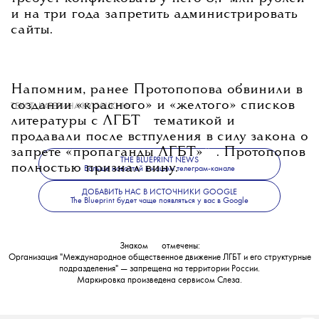
и на три года запретить администрировать
сайты.
Напомним, ранее Протопопова обвинили в
создании «красного» и «желтого» списков
ТЕКСТ:
КАТЕРИНА КУКУШКИНА
💧
литературы с
ЛГБТ
тематикой и
продавали после встпуления в силу закона о
💧
запрете «пропаганды
ЛГБТ»
. Протопопов
THE BLUEPRINT NEWS
полностью признал вину.
Больше новостей в нашем телеграм-канале
ДОБАВИТЬ НАС В ИСТОЧНИКИ GOOGLE
The Blueprint будет чаще появляться у вас в Google
Знаком
💧
отмечены:
Организация "Международное общественное движение ЛГБТ и его структурные
подразделения" — запрещена на территории России.
Маркировка произведена сервисом
Слеза
.