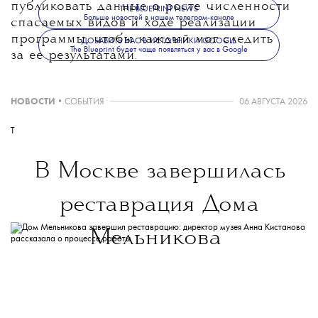
публиковать данные о росте численности
THE BLUEPRINT NEWS
Больше новостей в нашем телеграм-канале
спасаемых видов и ходе реализации
программы, чтобы каждый мог следить
ДОБАВИТЬ НАС В ИСТОЧНИКИ GOOGLE
The Blueprint будет чаще появляться у вас в Google
за ее результатами.
НОВОСТИ
•
СОБЫТИЯ
06 АВГУСТА 2026
T
В Москве завершилась
реставрация Дома
Мельникова