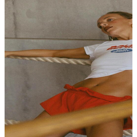
вопрос. Тогда Мур попросила Карину
изменить шрифт логотипа — та выполнила
Слева — логотип бренда Карины
это условие, и сейчас считает обвинения
Мурашкиной;
справа — логотип бренда Мадонны Мур
в плагиате необоснованными.
Мадонна Мур предоставила The Blueprint
документы, касательно регистрации
товарного знака Mur.
Первый документ —
свидетельство № 1237063 от 1 июля 2026
года на знак «mur». Регистрация охватывает
ювелирные изделия и часы,
телекоммуникации, производство
видеоконтента, услуги дизайна и онлайн-
соцсети. Одежда в этот перечень не входит.
Второй документ — заявка на классы,
связанные с одеждой, обувью и
аксессуарами. Она была подана 9 декабря