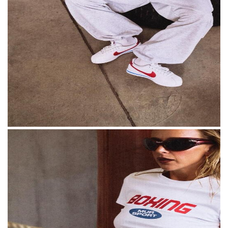
Блогер Карина Мурашкина представила
свою первую спортивную линейку Mur
Sport — в нее вошли хлопковые майки,
шорты и другие базовые вещи.
По словам
Мурашкиной, идея появилась после того,