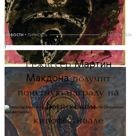
ДОБАВИТЬ НАС В ИСТОЧНИКИ GOOGLE
The Blueprint будет чаще появляться у вас в Google
НОВОСТИ
•
ЛИЧНОСТЬ
06 АВГУСТА 2026
T
Мартин
Режиссер
Макдона
получит
почетную награду на
Цюрихском
кинофестивале