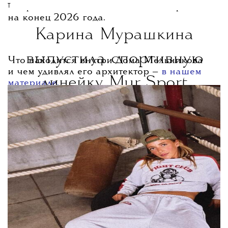
Открытие для посетителей запланировано
T
на конец 2026 года.
Карина Мурашкина
выпустила спортивную
Что находится внутри Дома Мельникова
и чем удивлял его архитектор —
в нашем
линейку Mur Sport
материале.