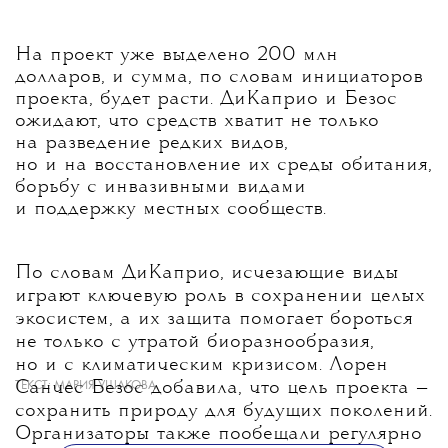
На проект уже выделено 200 млн
долларов, и сумма, по словам инициаторов
проекта, будет расти. ДиКаприо и Безос
ожидают, что средств хватит не только
на разведение редких видов,
но и на восстановление их среды обитания,
борьбу с инвазивными видами
и поддержку местных сообществ.
По словам ДиКаприо, исчезающие виды
играют ключевую роль в сохранении целых
экосистем, а их защита помогает бороться
не только с утратой биоразнообразия,
но и с климатическим кризисом. Лорен
Санчес Безос добавила, что цель проекта —
ТЕКСТ:
МАРИЯ УШАКОВА
сохранить природу для будущих поколений.
Организаторы также пообещали регулярно