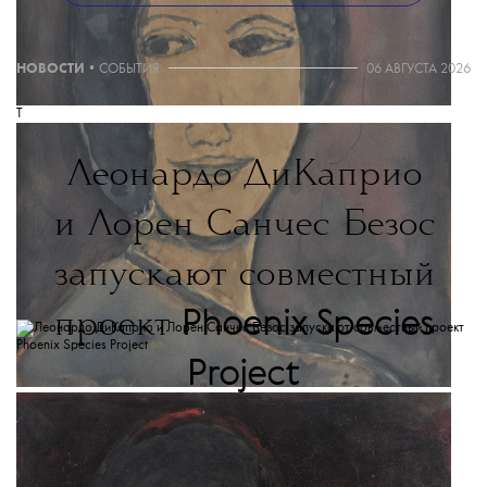
НОВОСТИ
•
СОБЫТИЯ
06 АВГУСТА 2026
T
Леонардо ДиКаприо
и Лорен Санчес Безос
запускают совместный
Phoenix Species
проект
Project