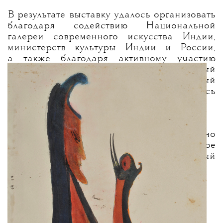
В результате выставку удалось организовать
благодаря содействию Национальной
галереи современного искусства Индии,
министерств культуры Индии и России,
а также благодаря активному участию
университета «Вишва-Бхарати», который
основал сам Тагор в 1921 году. Негласный
девиз университета — «Весь мир здесь
обретает дом» — и дал название выставке.
Посетить выставку в «ГЭС-2» можно
до 23 августа, а узнать главное
о Рабиндранате Тагоре — в любой удобный
момент
в материале Ивана Чекалова.