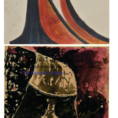
Больше новостей о моде, красоте
и современной культуре — в телеграм-
канале
The Blueprint News
.
ТЕКСТ:
МАРИЯ УШАКОВА
THE BLUEPRINT NEWS
Больше новостей в нашем телеграм-канале