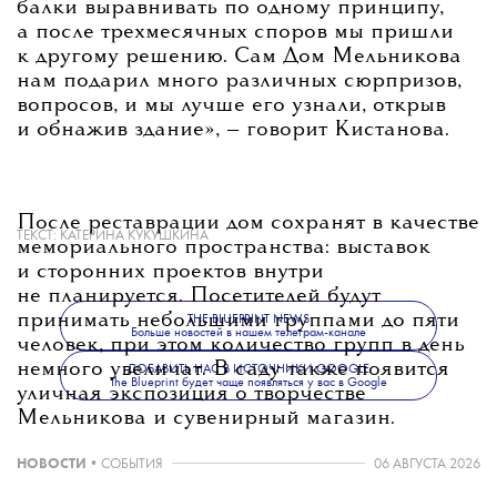
балки выравнивать по одному принципу,
а после трехмесячных споров мы пришли
к другому решению. Сам Дом Мельникова
нам подарил много различных сюрпризов,
вопросов, и мы лучше его узнали, открыв
и обнажив здание»
, — говорит Кистанова.
После реставрации дом сохранят в качестве
ТЕКСТ:
КАТЕРИНА КУКУШКИНА
мемориального пространства: выставок
и сторонних проектов внутри
не планируется. Посетителей будут
принимать небольшими группами до пяти
THE BLUEPRINT NEWS
Больше новостей в нашем телеграм-канале
человек, при этом количество групп в день
немного увеличат. В саду также появится
ДОБАВИТЬ НАС В ИСТОЧНИКИ GOOGLE
The Blueprint будет чаще появляться у вас в Google
уличная экспозиция о творчестве
Мельникова и сувенирный магазин.
НОВОСТИ
•
СОБЫТИЯ
06 АВГУСТА 2026