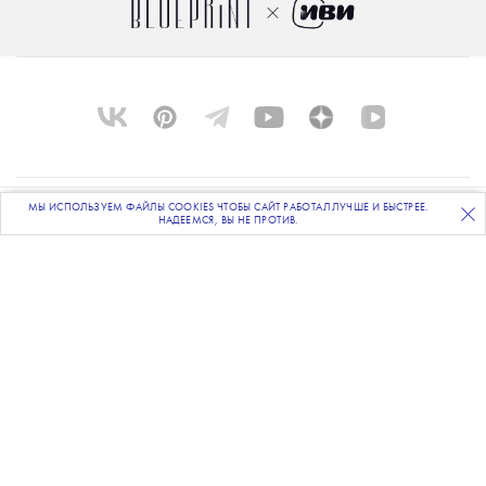
МЫ ИСПОЛЬЗУЕМ ФАЙЛЫ COOKIES ЧТОБЫ САЙТ РАБОТАЛ ЛУЧШЕ И БЫСТРЕЕ.
О ПРОЕКТЕ
ПОДПИСЫВАЙТЕСЬ
НА НАШУ
ВЕЧЕРНЮЮ РАССЫЛКУ
НАДЕЕМСЯ, ВЫ НЕ ПРОТИВ.
КОМАНДА
BLUE LAB
КОНТАКТЫ
РАССЫЛКА
РЕКЛАМОДАТЕЛЯМ
ПОЛИТИКА КОНФИДЕНЦИАЛЬНОСТИ