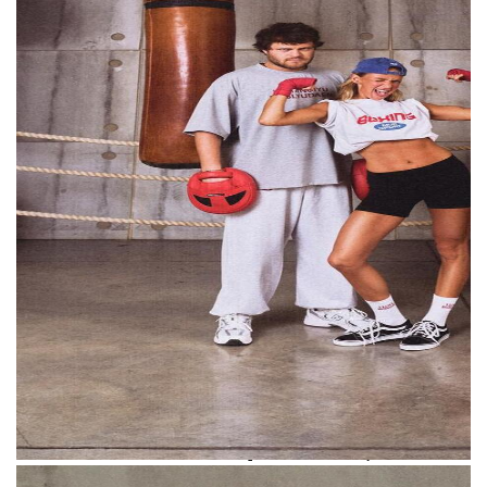
было очень необычно или чтобы это были
очень сложные изделия. Нам важно, чтобы
вещи были простыми, носибельными и
доступными. И отличие в том, что это не
просто бренд, а это именно "бренд-
подружка", это "бренд-соседка", это "бренд
твой близкий друг", в котором максимально
комфортно
»,
— рассказала Мурашкина.
Запуск омрачил конфликт с журналисткой
Мадонной Мур. 1 августа она обвинила
Карину Мурашкину в плагиате, заявив
о том, что название и логотип бренда
очень похожи на ее собственные.
В разговоре с The Blueprint Мурашкина
отметила, что о запуске ее бренда Мадонне
было известно еще в прошлом году,
а в декабре они детально обсудили этот