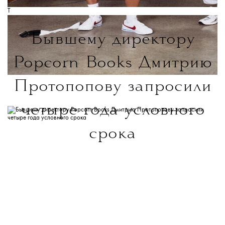
T
Продолжаем следить за развитием событий.
Бывшему директору
Popcorn Books Дмитрию
Протопопову запросили
четыре года условного
срока