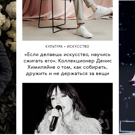
 Линду
Приб
кв
Бывш
тюрем
•
КУЛЬТУРА
ИСКУССТВО
«Если делаешь искусство, научись
сжигать его». Коллекционер Денис
Костю
Химиляйне о том, как собирать,