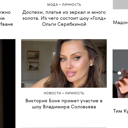
дружить и не держаться за вещи
•
МОДА
ЛИЧНОСТЬ
нужно
Доспехи, платье из зеркал и много
Оде
ом
золота. Из чего состоит шоу «Голд»
Дайа
Иване
Ольги Серябкиной