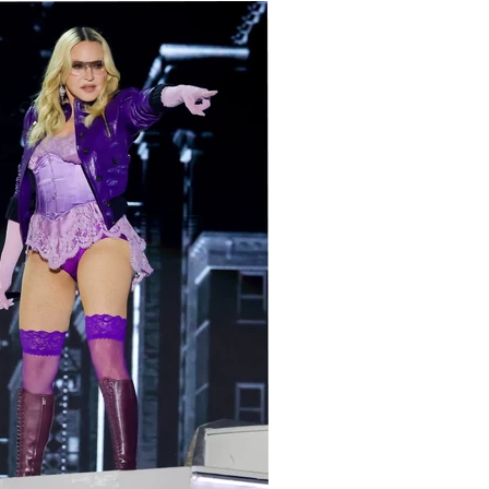
НОВОСТИ
ыль Disney выросла на 21% в третьем
артале благодаря удачному релизу
«Истории игрушек 5»
их сотрудников Chanel приговорили к
ным срокам за попытку украсть товары
бренда
мы из «Дьявол носит Prada 2» выставят
на аукцион Christie’s