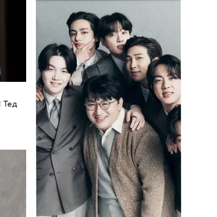
•
НОВОСТИ
ЛИЧНОСТЬ
Виктория Боня примет участие в
шоу Владимира Соловьева
 Тед
Мадон