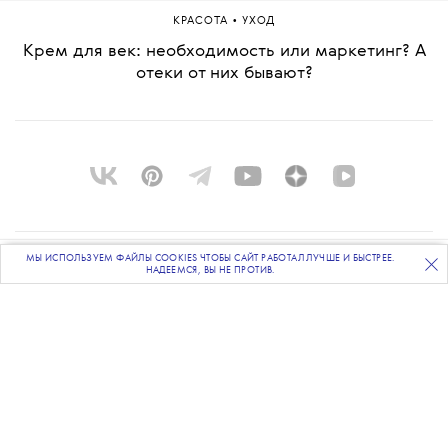
•
КРАСОТА
УХОД
Крем для век: необходимость или маркетинг? А
отеки от них бывают?
МЫ ИСПОЛЬЗУЕМ ФАЙЛЫ COOKIES ЧТОБЫ САЙТ РАБОТАЛ ЛУЧШЕ И БЫСТРЕЕ.
ПОДПИСЫВАЙТЕСЬ
НА НАШУ
ВЕЧЕРНЮЮ РАССЫЛКУ
О ПРОЕКТЕ
НАДЕЕМСЯ, ВЫ НЕ ПРОТИВ.
КОМАНДА
BLUE LAB
КОНТАКТЫ
РАССЫЛКА