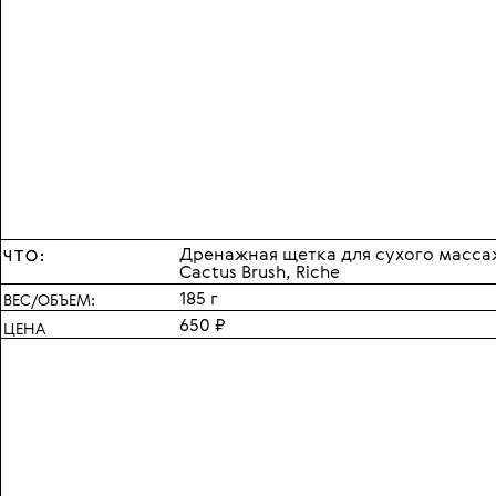
Дренажная щетка для сухого масса
ЧТО:
ЧТО:
Cactus Brush, Riche
185 г
ВЕС/ОБЪЕМ:
650 ₽
ЦЕНА