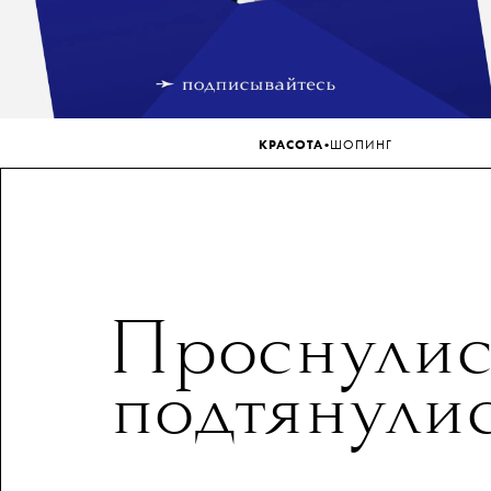
•
КРАСОТА
ШОПИНГ
Проснулис
подтянули