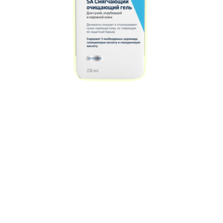
CERAVE
Смягчающий крем для
сухой/огрубевшей/
неровной кожи лица
и тела SA
953 ₽
SA в названии средства — это
инициалы салициловой кислоты,
которая отшелушивает все лишнее