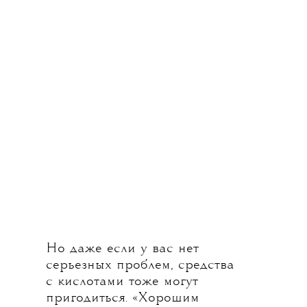
со многими активными
препаратами, тут нужен особый
подход. Наносить крем лучше
на влажную кожу и применять
не чаще двух раз в неделю.
И не использовать одновременно
с другими продуктами,
содержащими кислоты или
ретиноиды. SPF после —
обязательно.
Но даже если у вас нет
серьезных проблем, средства
с кислотами тоже могут
пригодиться. «Хорошим