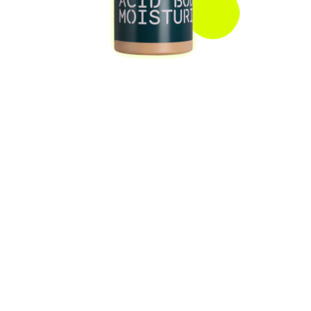
DON’T
TOUCH
MY SKIN
Отшелушивающий крем
для тела
1190 ₽
В отшелушивающий крем для тела
DTMS кислот насыпали щедро:
салициловую, гликолевую
и миндальную общей
концентрацией 7,5% — благодаря
этому он хорошо смягчает кожу,
загрубевшую во время холодов,
уменьшает воспаления и борется
с вросшими волосами. Но как