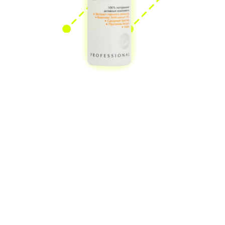
ARAVIA PROFESSIONAL
Гель-эксфолиант для
тела с фруктовыми
кислотами Organic Fruit
Peel
1864 ₽
Г
ель с высоким содержанием
фруктовых кислот (10%)
используется как маска: сперва
наносится на чистую кожу на 7–
10 минут, а потом смывается