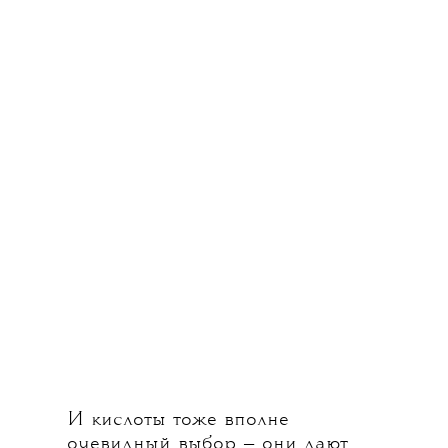
Ingrown-X-it Foaming Gel
2800 ₽
Главное назначение геля, созданного
брендом — производителем
культовых восков для эпиляции, —
борьба с вросшими волосами.
Но он хорош и в борьбе
с высыпаниями, а также за гладкость
кожи. Все благодаря салициловой
и молочной кислотам, а также
экстракту лимонного чайного
дерева в составе.
И кислоты тоже вполне
очевидный выбор — они дают