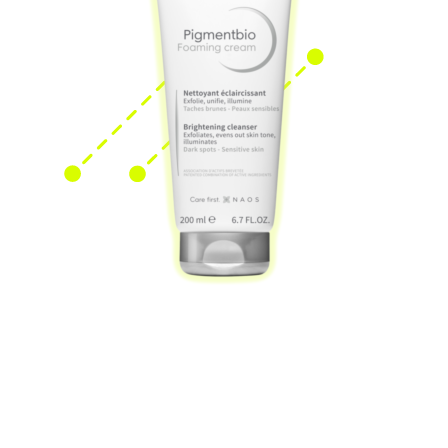
BIODERMA
Осветляющий
и очищающий крем для
лица и тела Pigmentbio
1700 ₽