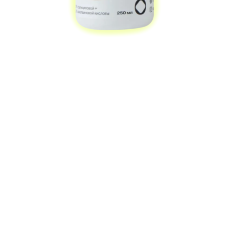
ОPENFACE
Гель для душа
с кислотами Shower Power
1190 ₽
Главные герои этого геля для душа:
азелаиновая и салициловая кислоты.
Азелаиновая кислота — один
из главных компонентов в уходе
за кожей с акне, розацеа
и гиперпигментацией, при этом в 2%-
ной концентрации она не вызывает
сухость кожи. А 3%-ная салициловая
кислота отвечает за предотвращение
высыпаний и глубокое очищение пор.