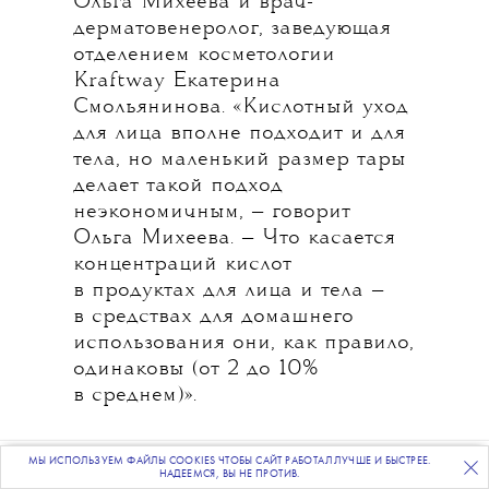
Ольга Михеева и врач-
дерматовенеролог, заведующая
отделением косметологии
Kraftway Екатерина
Смольянинова. «Кислотный уход
для лица вполне подходит и для
тела, но маленький размер тары
делает такой подход
неэкономичным, — говорит
Ольга Михеева. — Что касается
концентраций кислот
в продуктах для лица и тела —
в средствах для домашнего
использования они, как правило,
одинаковы (от 2 до 10%
в среднем)».
«Если на коже тела есть какие-то
МЫ ИСПОЛЬЗУЕМ ФАЙЛЫ COOKIES ЧТОБЫ САЙТ РАБОТАЛ ЛУЧШЕ И БЫСТРЕЕ.
ПОДПИСЫВАЙТЕСЬ
НА НАШУ
ВЕЧЕРНЮЮ РАССЫЛКУ
НАДЕЕМСЯ, ВЫ НЕ ПРОТИВ.