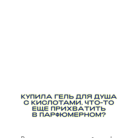
и делает кожу гладкой и мягкой.
Ей в этом помогает
липогидроксикислота — она тоже
ценится как прекрасный
кератолитик. А чтобы предотвратить
обезвоженность кожи, в состав
включили церамиды и мочевину
в 10%-ной концентрации.