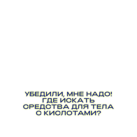
прохладной водой при помощи
нетканых салфеток (если начнет
сильно жечь — легкое покалывание
допустимо — не ждите, пока
прозвенит таймер, удалите гель
немедленно). Результат —
гладкость, сияние и хороший тонус.