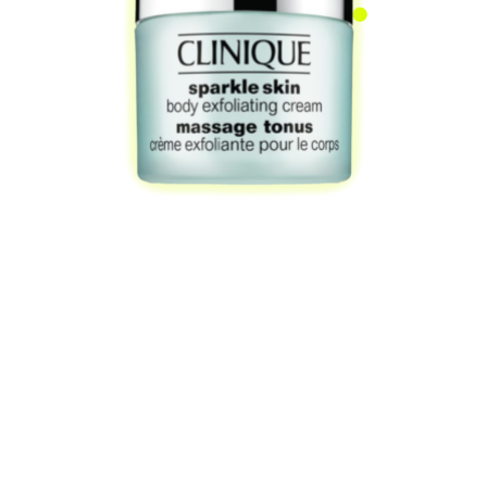
CLINIQUE
Отшелушивающий гель
для тела Sparkle Skin
2989 ₽
В этом средстве за отшелушивание
ороговевших клеток отвечают
и мягкие абразивные частички,
и салициловая кислота.
Из спецэффектов — кроме