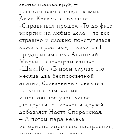
звоню продюсеру», —
рассказывает стендап-комик
Дима Коваль в подкасте
«
Справиться проще
». «То до фига
энергии на любые дела — то все
страшно и сложно подступаться
даже к простым», — делится IT-
предприниматель Анатолий
Марьин в телеграм-канале
«
Шмит16
». «В моем случае это
месяца два беспросветной
апатии, болезненных реакций
на любые замечания
и постоянное участливое
„не грусти“ от коллег и друзей, —
добавляет Настя Сперанская.
— А потом пара недель
истерично хорошего настроения,
которое, честно говоря,