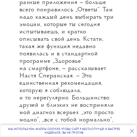
разные приложения — больше
всего понравилось „Ответы“. Там
надо каждый день выбирать три
эмоции, которые ты сегодня
испытываешь, и кратко
описывать свой день. Кстати,
такая же функция недавно
появилась и в стандартной
программе „Здоровье“
на смартфоне, — рассказывает
Настя Сперанская. — Это
единственная рекомендация,
которую я соблюдала,
и то нерегулярно. Большинство
друзей и близких не восприняли
мой диагноз всерьез: „это просто
модно“, „все с тобой нормально“,
„у всех бывают перепады
МЫ ИСПОЛЬЗУЕМ ФАЙЛЫ COOKIES ЧТОБЫ САЙТ РАБОТАЛ ЛУЧШЕ И БЫСТРЕЕ.
ПОДПИСЫВАЙТЕСЬ
НА НАШУ
ВЕЧЕРНЮЮ РАССЫЛКУ
НАДЕЕМСЯ, ВЫ НЕ ПРОТИВ.
настроения“, „внешне по тебе