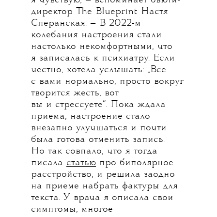
я чувствую, — вспоминает бьюти-
директор The Blueprint Настя
Сперанская. — В 2022-м
колебания настроения стали
настолько некомфортными, что
я записалась к психиатру. Если
честно, хотела услышать: „Все
с вами нормально, просто вокруг
творится жесть, вот
вы и стрессуете“. Пока ждала
приема, настроение стало
внезапно улучшаться и почти
была готова отменить запись.
Но так совпало, что я тогда
писала
статью
про биполярное
расстройство, и решила заодно
на приеме набрать фактуры для
текста. У врача я описала свои
симптомы, многое