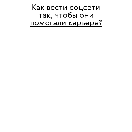
Как вести соцсети
так, чтобы они
помогали карьере?
Личные страницы в социальных
сетях — это современные визитные
карточки: если грамотно
их оформить, можно значительно
упростить себе поиск работы,
а HR-специалисту Компании
Мечты — сбор информации о вас.
Мы перечитали книгу Leave Your
Mark бывшего PR-директора
DKNY (и главной «сплетницы»