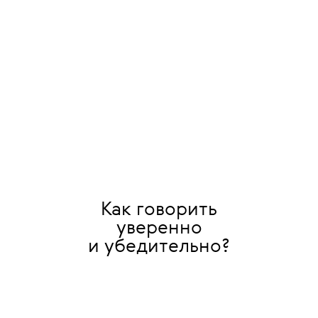
мира моды) Ализы Лихт
и составили инструкцию о том, как
вести соцсети, чтобы они помогали
вашей карьере.
Как говорить
уверенно
и убедительно?