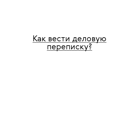
Как вести деловую
переписку?
Надеемся, на майских праздниках
у вас была возможность
не залезать в рабочую почту. Но,
увы, пора открыть почтовый ящик
и разгрести завалы. Чтобы
вспомнить основные правила