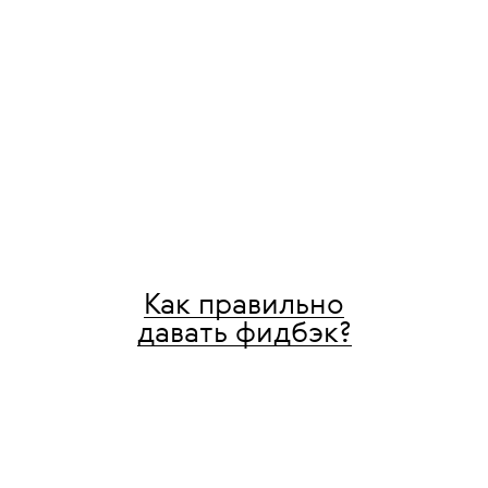
пригодятся на собеседовании,
на совещании и на корпоративе.
Как правильно
давать фидбэк?