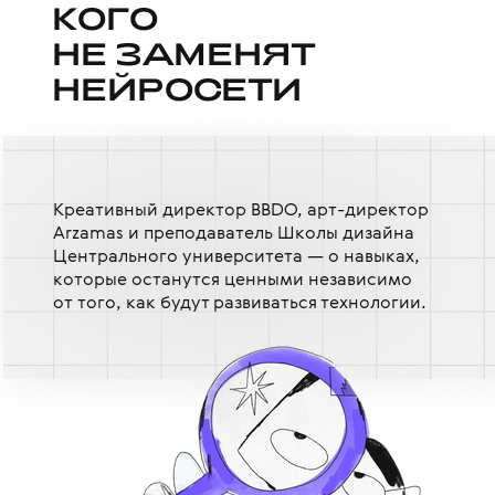
КО
КО
Г
Г
О
О
НЕ ЗАМЕНЯТ
НЕ ЗАМЕНЯТ
НЕЙРОСЕТИ
НЕЙРОСЕТИ
Креативный директор BBDO, арт-директор
Arzamas и преподаватель Школы дизайна
Центрального университета — о навыках,
которые останутся ценными независимо
от того, как будут развиваться технологии.