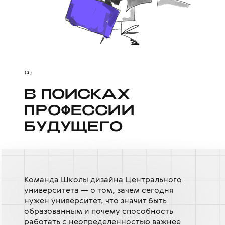
(2)
В ПОИСКАХ
В ПОИСКАХ
ПРОФЕССИИ
ПРОФЕССИИ
БУДУЩЕ
БУДУЩЕ
Г
Г
О
О
Команда Школы дизайна Центрального
университета — о том, зачем сегодня
нужен университет, что значит быть
образованным и почему способность
работать с неопределенностью важнее