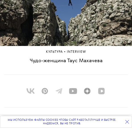
•
КУЛЬТУРА
INTERVIEW
Чудо-женщина Таус Махачева
О ПРОЕКТЕ
МЫ ИСПОЛЬЗУЕМ ФАЙЛЫ COOKIES ЧТОБЫ САЙТ РАБОТАЛ ЛУЧШЕ И БЫСТРЕЕ.
ПОДПИСЫВАЙТЕСЬ
НА НАШУ
ВЕЧЕРНЮЮ РАССЫЛКУ
НАДЕЕМСЯ, ВЫ НЕ ПРОТИВ.
КОМАНДА