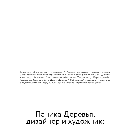
Режиссер: Александра Пустыннова /
Дизайн костюмов: Паника Деревья
/
Продакшен: Анжелика Барышникова /
Текст: Леся Прокопенко /
3D-дизайн:
Александр Орешин /
Моушен-дизайн: Алан Танделов /
Саунд-дизайн:
Александр Хохлов /
Звук: Денис Дронов /
Субтитры: Александра Пустыннова
/
Редактор: Бен Уиллер /
Голос: Таус Махачева /
Перевод: Елена Кутная
Паника Деревья,
дизайнер и художник: