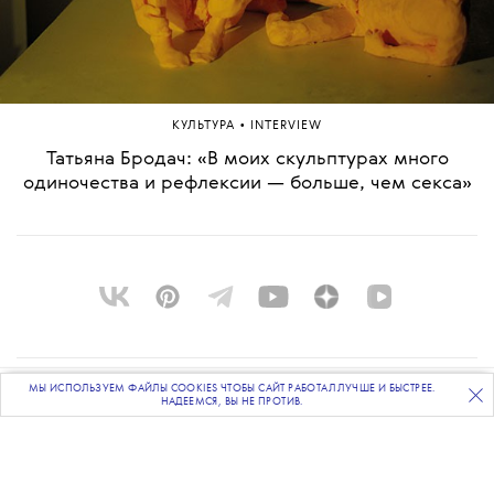
•
КУЛЬТУРА
INTERVIEW
Татьяна Бродач: «В моих скульптурах много
одиночества и рефлексии — больше, чем секса»
МЫ ИСПОЛЬЗУЕМ ФАЙЛЫ COOKIES ЧТОБЫ САЙТ РАБОТАЛ ЛУЧШЕ И БЫСТРЕЕ.
О ПРОЕКТЕ
ПОДПИСЫВАЙТЕСЬ
НА НАШУ
ВЕЧЕРНЮЮ РАССЫЛКУ
НАДЕЕМСЯ, ВЫ НЕ ПРОТИВ.
КОМАНДА
BLUE LAB