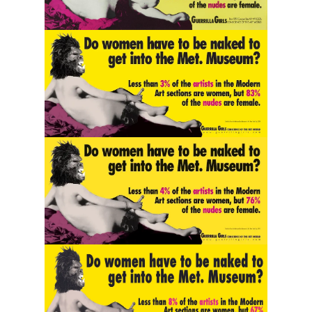
Не совсем. На этом ярком фоне
постоянные музейные коллекции
выглядят слабовато. В тех же
MoMA и Tate за тот же отчетный
период работы художниц
составили лишь 12,1% музейных
покупок, сообщают нам Sotheby’s
и ArtTactic. Что же получается:
на временную выставку мы вас
позовем, но до полноценной
музейной представленности вам,