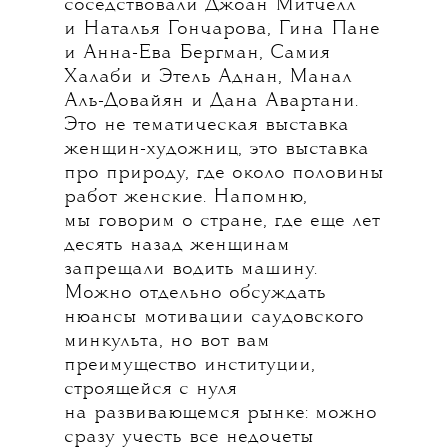
соседствовали Джоан Митчелл
и Наталья Гончарова, Гина Пане
и Анна-Ева Бергман, Самия
Халаби и Этель Аднан, Манал
Аль-Довайян и Дана Авартани.
Это не тематическая выставка
женщин-художниц, это выставка
про природу, где около половины
работ женские. Напомню,
мы говорим о стране, где еще лет
десять назад женщинам
запрещали водить машину.
Можно отдельно обсуждать
нюансы мотивации саудовского
минкульта, но вот вам
преимущество институции,
строящейся с нуля
на развивающемся рынке: можно
сразу учесть все недочеты