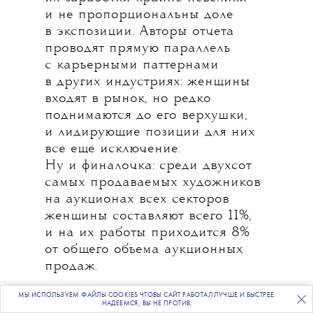
и не пропорциональны доле
в экспозиции. Авторы отчета
проводят прямую параллель
с карьерными паттернами
в других индустриях: женщины
входят в рынок, но редко
поднимаются до его верхушки,
и лидирующие позиции для них
все еще исключение.
Ну и финалочка: среди двухсот
самых продаваемых художников
на аукционах всех секторов
женщины составляют всего 11%,
и на их работы приходится 8%
от общего объема аукционных
продаж.
МЫ ИСПОЛЬЗУЕМ ФАЙЛЫ COOKIES ЧТОБЫ САЙТ РАБОТАЛ ЛУЧШЕ И БЫСТРЕЕ.
ПОДПИСЫВАЙТЕСЬ
НА НАШУ
ВЕЧЕРНЮЮ РАССЫЛКУ
НАДЕЕМСЯ, ВЫ НЕ ПРОТИВ.
Хлоя Уайз, To Be Sunkissed Goodnight,