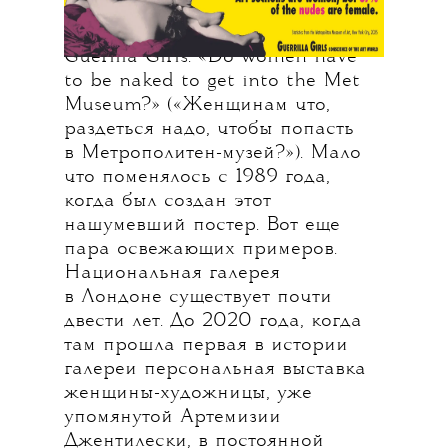
девочки, еще далеко? Или,
по словам арт-коллектива
Guerilla Girls: «Do women have
to be naked to get into the Met
Museum?» («Женщинам что,
раздеться надо, чтобы попасть
в Метрополитен-музей?»). Мало
что поменялось с 1989 года,
когда был создан этот
нашумевший постер. Вот еще
пара освежающих примеров.
Национальная галерея
в Лондоне существует почти
двести лет. До 2020 года, когда
там прошла первая в истории
галереи персональная выставка
женщины-художницы, уже
упомянутой Артемизии
Джентилески, в постоянной