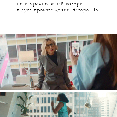
но и мрачно-ватый колорит
в духе произве-дений Эдгара По.