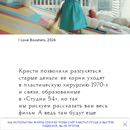
I Love Boosters, 2026
Кристи позволили разгуляться
старые деньги: ее корни уходят
в пластическую хирургию 1970-х
и связи, образованные
в «Студии 54», но так
мы рискуем рассказать вам весь
фильм. А ведь там будут еще
волшебная сумка, засасывающая
МЫ ИСПОЛЬЗУЕМ ФАЙЛЫ COOKIES ЧТОБЫ САЙТ РАБОТАЛ ЛУЧШЕ И БЫСТРЕЕ.
ПОДПИСЫВАЙТЕСЬ
НА НАШУ
ВЕЧЕРНЮЮ РАССЫЛКУ
одежду с вешалок целого
НАДЕЕМСЯ, ВЫ НЕ ПРОТИВ.