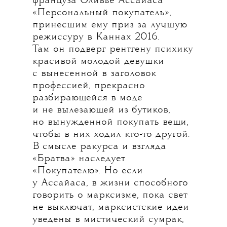
француза Оливье Ассайаса
«Персональный покупатель»,
принесшим ему приз за лучшую
режиссуру в Каннах 2016.
Там он подверг рентгену психику
красивой молодой девушки
с вынесенной в заголовок
профессией, прекрасно
разбирающейся в моде
и не вылезающей из бутиков,
но вынужденной покупать вещи,
чтобы в них ходил кто-то другой.
В смысле ракурса и взгляда
«Братва» наследует
«Покупателю». Но если
у Ассайаса, в жизни способного
говорить о марксизме, пока свет
не выключат, марксистские идеи
уведены в мистический сумрак,