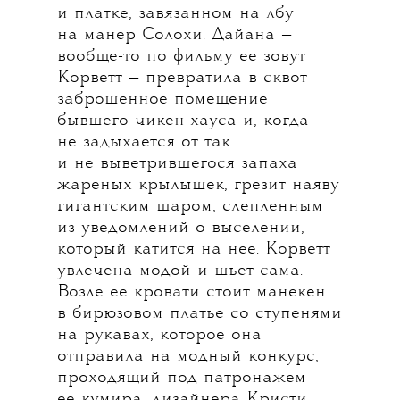
и платке, завязанном на лбу
на манер Солохи. Дайана —
вообще-то по фильму ее зовут
Корветт — превратила в сквот
заброшенное помещение
бывшего чикен-хауса и, когда
не задыхается от так
и не выветрившегося запаха
жареных крылышек, грезит наяву
гигантским шаром, слепленным
из уведомлений о выселении,
который катится на нее. Корветт
увлечена модой и шьет сама.
Возле ее кровати стоит манекен
в бирюзовом платье со ступенями
на рукавах, которое она
отправила на модный конкурс,
проходящий под патронажем
ее кумира, дизайнера Кристи