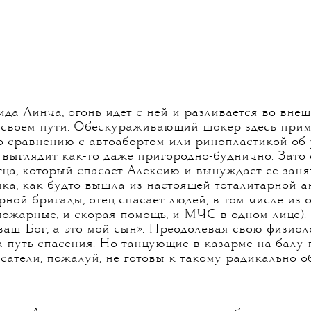
ида Линча, огонь идет с ней и разливается во вне
 своем пути. Обескураживающий шокер здесь при
по сравнению с автоабортом или ринопластикой об
 выглядит как-то даже пригородно-буднично. Зато
ца, который спасает Алексию и вынуждает ее занят
нка, как будто вышла из настоящей тоталитарной а
ой бригады, отец спасает людей, в том числе из 
пожарные, и скорая помощь, и МЧС в одном лице).
ваш Бог, а это мой сын». Преодолевая свою физиол
на путь спасения. Но танцующие в казарме на балу
сатели, пожалуй, не готовы к такому радикально 