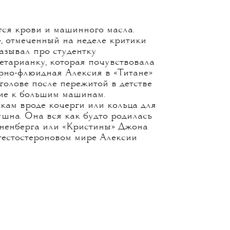
ся крови и машинного масла.
, отмеченный на неделе критики
казывал про студентку
гетарианку, которая почувствовала
ерно-флюидная Алексия в «Титане»
голове после пережитой в детстве
ние к большим машинам.
кам вроде кочерги или кольца для
шна. Она вся как будто родилась
оненберга или «Кристины» Джона
тестостероновом мире Алексии