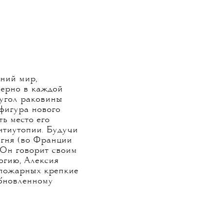
шний мир,
мерно в каждой
 угол раковины
 фигура нового
ь место его
нтиутопии. Будучи
огня (во Франции
 Он говорит своим
огию, Алексия
 пожарных крепкие
обновленному