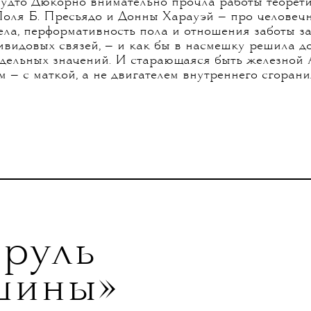
будто Дюкорно внимательно прочла работы теорет
оля Б. Пресьядо и Донны Харауэй — про человечн
ела, перформативность пола и отношения заботы з
ивидовых связей, — и как бы в насмешку решила до
дельных значений. И старающаяся быть железной 
м — с маткой, а не двигателем внутреннего сгорани
 руль
шины»