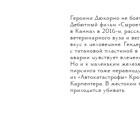
Героини Дюкорно не боят
Дебютный фильм «Сырое»
в Каннах в 2016-м, расс
ветеринарного вуза и ве
вкус к человечине. Генд
c титановой пластиной в 
аварии чувствует влече
Но и к маленьким железя
пирсинга тоже неравноду
из «Автокатастрофы» Кр
Карпентера. В жестоком 
приходится убивать.