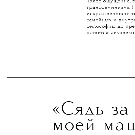
Такое ощущение, 
трансфеминизма П
искусственность т
семейных и внутр
философию до пре
остается человеко
«Сядь за
моей ма