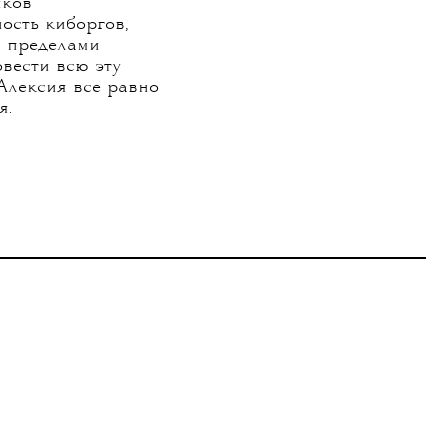
иков
ость киборгов,
а пределами
вести всю эту
Алексия все равно
я.