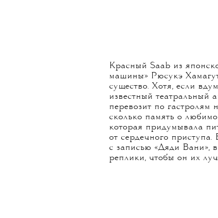
Красный Saab из японско
машины» Рюсукэ Хамагут
существо. Хотя, если вдум
известный театральный а
перевозит по гастролям 
сколько память о любимо
которая придумывала пит
от сердечного приступа.
с записью «Дяди Вани», 
реплики, чтобы он их лу