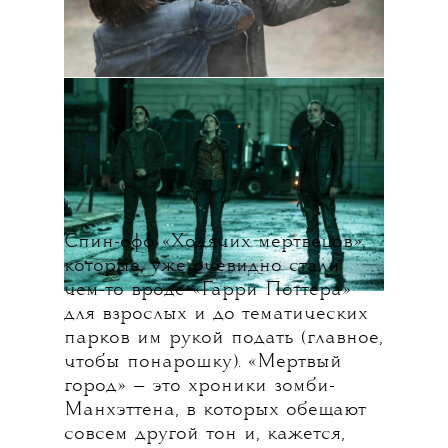
Спин-офф «Ходячих мертвецов»,
которые, уже очевидно стали
чем-то вроде «Гарри Поттера»
для взрослых и до тематических
парков им рукой подать (главное,
чтобы понарошку). «Мертвый
город» — это хроники зомби-
Манхэттена, в которых обещают
совсем другой тон и, кажется,