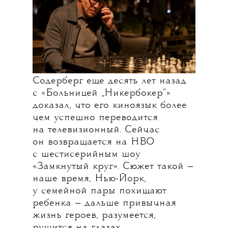
Крестный отец американского
независимого кино Стивен
Содерберг еще десять лет назад
с «Больницей „Никербокер“»
доказал, что его киноязык более
чем успешно переводится
на телевизионный. Сейчас
он возвращается на HBO
c шестисерийным шоу
«Замкнутый круг». Сюжет такой —
наше время, Нью-Йорк,
у семейной пары похищают
ребенка — дальше привычная
жизнь героев, разумеется,
рушится на глазах,