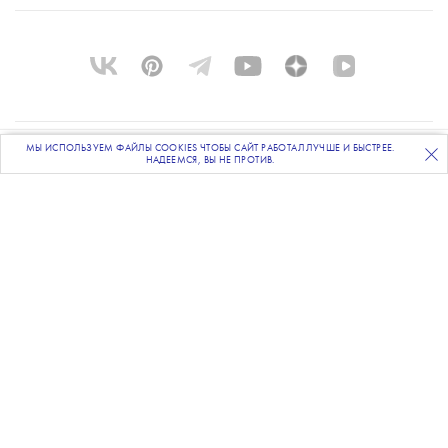
МЫ ИСПОЛЬЗУЕМ ФАЙЛЫ COOKIES ЧТОБЫ САЙТ РАБОТАЛ ЛУЧШЕ И БЫСТРЕЕ.
ПОДПИСЫВАЙТЕСЬ
НА НАШУ
ВЕЧЕРНЮЮ РАССЫЛКУ
О ПРОЕКТЕ
НАДЕЕМСЯ, ВЫ НЕ ПРОТИВ.
КОМАНДА
BLUE LAB
КОНТАКТЫ
РАССЫЛКА
РЕКЛАМОДАТЕЛЯМ
ПОЛИТИКА КОНФИДЕНЦИАЛЬНОСТИ
ПОЛЬЗОВАТЕЛЬСКОЕ СОГЛАШЕНИЕ