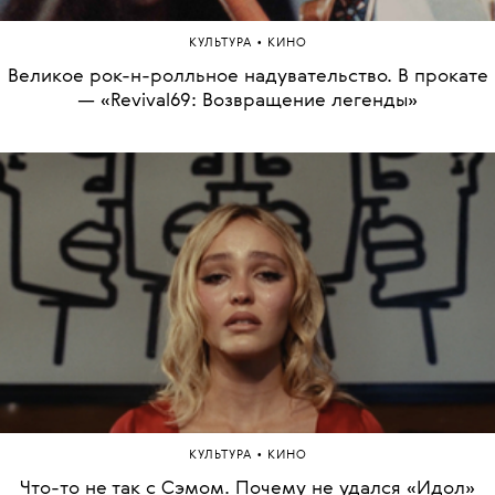
•
КУЛЬТУРА
КИНО
Великое рок-н-ролльное надувательство. В прокате
— «Revival69: Возвращение легенды»
•
КУЛЬТУРА
КИНО
Что-то не так с Сэмом. Почему не удался «Идол»