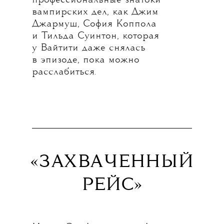
профессиональные знатоки
вампирских дел, как Джим
Джармуш, София Коппола
и Тильда Суинтон, которая
у Вайтити даже снялась
в эпизоде, пока можно
расслабиться.
«ЗАХВА
ЧЕННЫЙ
РЕЙС»