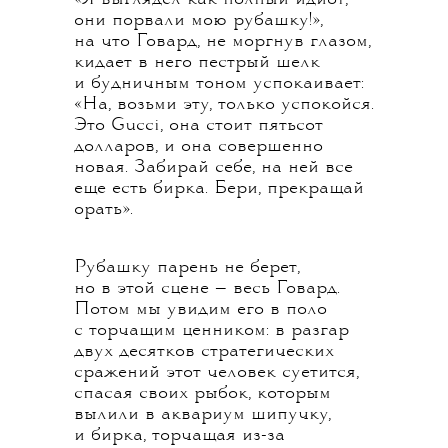
они порвали мою рубашку!»,
на что Говард, не моргнув глазом,
кидает в него пестрый шелк
и будничным тоном успокаивает:
«На, возьми эту, только успокойся.
Это Gucci, она стоит пятьсот
долларов, и она совершенно
новая. Забирай себе, на ней все
еще есть бирка. Бери, прекращай
орать».
Рубашку парень не берет,
но в этой сцене — весь Говард.
Потом мы увидим его в поло
с торчащим ценником: в разгар
двух десятков стратегических
сражений этот человек суетится,
спасая своих рыбок, которым
вылили в аквариум шипучку,
и бирка, торчащая из-за