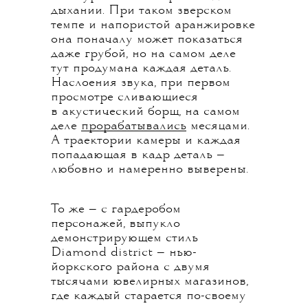
дыхании. При таком зверском
темпе и напористой аранжировке
она поначалу может показаться
даже грубой, но на самом деле
тут продумана каждая деталь.
Наслоения звука, при первом
просмотре сливающиеся
в акустический борщ, на самом
деле
прорабатывались
месяцами.
А траектории камеры и каждая
попадающая в кадр деталь —
любовно и намеренно выверены.
То же — с гардеробом
персонажей, выпукло
демонстрирующем стиль
Diamond district — нью-
йоркского района с двумя
тысячами ювелирных магазинов,
где каждый старается по-своему