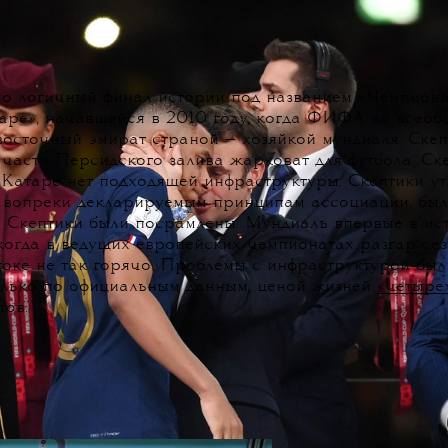
о логичный финал истории под названием «Чемпион
таре», начавшейся в 2010 году, когда ФИФА ко всео
осточный эмират страной — хозяйкой мундиаля. Скеп
 части Персидского залива жарковат для футбола. Ск
в Катаре нет подходящей инфраструктуры. Скептики ут
вопреки декларируемым принципам ассоциации, был
 Скептики были посрамлены. Мундиаль впервые в ис