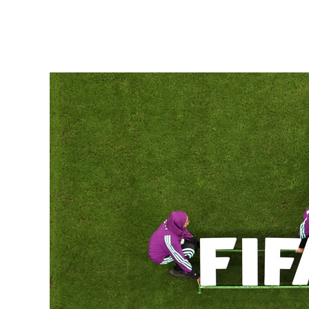
призвано, хотя бы ненадолго, симво
Этого, однако, в очередной раз не пр
прозаик, редактор сайта о чтении «Г
со стажем Эдуард Лукоянов попыталс