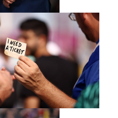
она, зато
и решены по-
сот-пятисот»