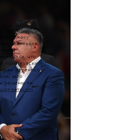
ат мира
бщему ужасу
тики намекали,
ептики
верждали, что
о политически
тории перенесли