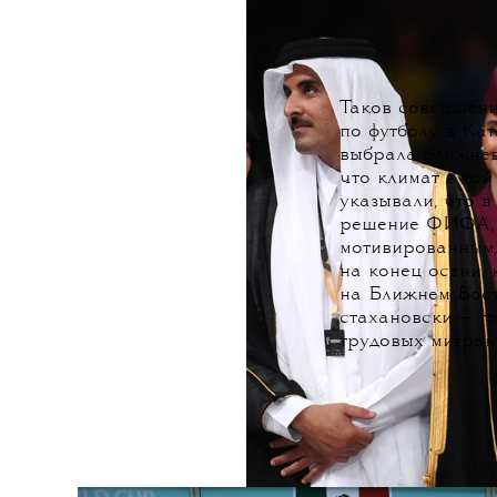
Таков совершенн
по футболу в Ка
выбрала ближнев
что климат в той
указывали, что 
решение ФИФА, 
мотивированным.