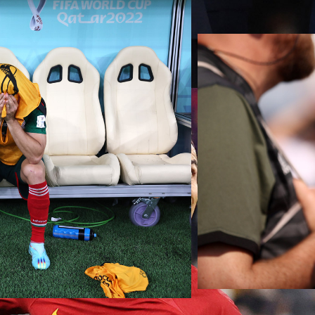
когда в ведущих европейских чемпионатах разгар сез
оке не так горячо. Проблемы с инфраструктурой был
олько по официальным данным, ценой жизней
«четырех
тов.