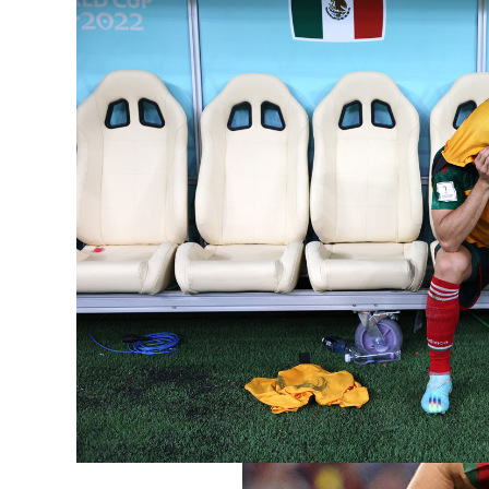
на конец осени, 
на Ближнем Вост
стахановски — т
трудовых мигран