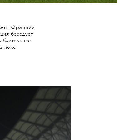
идент Франции
ция беседует
ь бдительнее
а поле