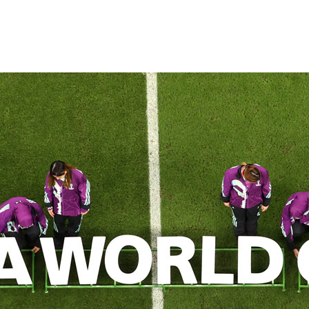
лизировать международное единение.
оизошло. По просьбе The Blueprint
орький» и футбольный фанат
я разобраться, почему.