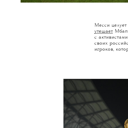
Месси целует 
утешает
Мбапп
с активистами
своих российс
игроков, кото