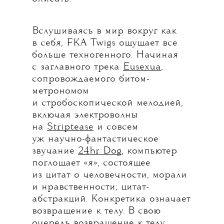
Вслушиваясь в мир вокруг как
в себя, FKA Twigs ощущает все
больше техногенного. Начиная
с заглавного трека
Eusexua
,
сопровождаемого битом-
метрономом
и стробоскопической мелодией,
включая электроволны
на
Striptease
и совсем
уж научно-фантастическое
звучание
24hr Dog
, компьютер
поглощает «я», состоящее
из цитат о человечности, морали
и нравственности; цитат-
абстракций. Конкретика означает
возвращение к телу. В свою
очередь возвращение к телу