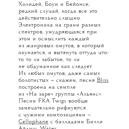
Холидей, Боуи и Бейонсе;
редкий случай, когда все это
действительно слышно.
Электроника на грани разных
спектров, умудряющаяся при
этом и осмыслить каждый
из жанровых омутов, в который
окунается, и вытянуть оттуда что-
то то ли забытое, то ли
не обдуманное как следует.
Из любых омутов, даже самых
болотистых — скажем, песня
Bliss
построена на семпле
из «На заре» группы «Альянс».
Песни FKA Twigs вообще
замечательно рифмуются
с чужими композициями —
Cellophane
с балладами Билли
Айлиш,
Water