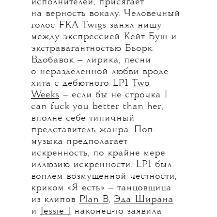
исполнителей, присягает
на верность вокалу. Человечный
голос FKA Twigs занял нишу
между экспрессией Кейт Буш и
экстравагантностью Бьорк.
Вдобавок — лирика, песни
о неразделенной любви вроде
хита с дебютного LP1
Two
Weeks
— если бы не строчка I
can fuck you better than her,
вполне себе типичный
представитель жанра. Поп-
музыка предполагает
искренность, по крайне мере
иллюзию искренности. LP1 был
воплем возмущенной честности,
криком «Я есть» — танцовщица
из клипов
Plan B
,
Эда Ширана
и
Jessie J
наконец-то заявила