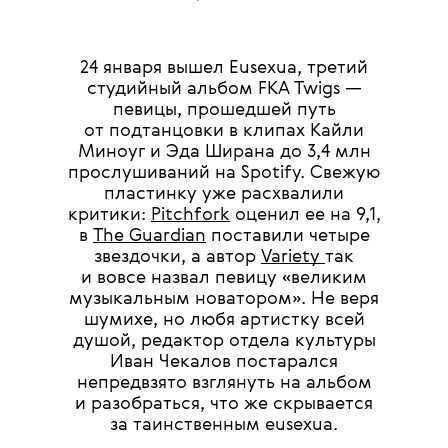
24 января вышел Eusexua, третий
студийный альбом FKA Twigs —
певицы, прошедшей путь
от подтанцовки в клипах Кайли
Миноуг и Эда Ширана до 3,4 млн
прослушиваний на Spotify. Свежую
пластинку уже расхвалили
критики:
Pitchfork
оценил ее на 9,1,
в
The Guardian
поставили четыре
звездочки, а автор
Variety
так
и вовсе назвал певицу «великим
музыкальным новатором». Не веря
шумихе, но любя артистку всей
душой, редактор отдела культуры
Иван Чекалов постарался
непредвзято взглянуть на альбом
и разобраться, что же скрывается
за таинственным eusexua.