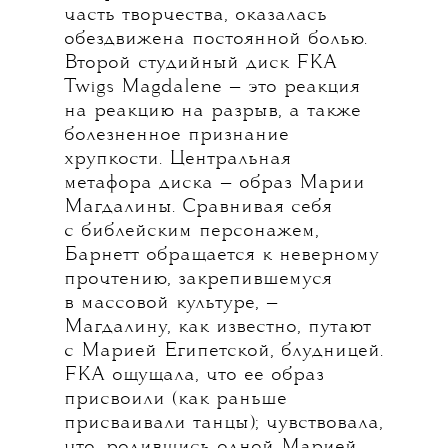
часть творчества, оказалась
обездвижена постоянной болью.
Второй студийный диск FKA
Twigs Magdalene — это реакция
на реакцию на разрыв, а также
болезненное признание
хрупкости. Центральная
метафора диска — образ Марии
Магдалины. Сравнивая себя
с библейским персонажем,
Барнетт обращается к неверному
прочтению, закрепившемуся
в массовой культуре, —
Магдалину, как известно, путают
с Марией Египетской, блудницей.
FKA ощущала, что ее образ
присвоили (как раньше
присваивали танцы); чувствовала,
что, родившись одной Марией,