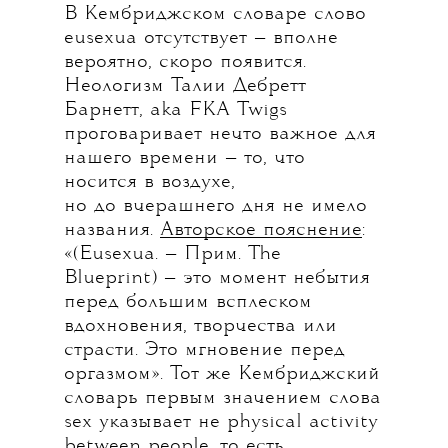
В Кембриджском словаре слово
eusexua отсутствует — вполне
вероятно, скоро появится.
Неологизм Талии Дебретт
Барнетт, aka FKA Twigs
проговаривает нечто важное для
нашего времени — то, что
носится в воздухе,
но до вчерашнего дня не имело
названия.
Авторское пояснение
:
«(Eusexua. — Прим. The
Blueprint) — это момент небытия
перед большим всплеском
вдохновения, творчества или
страсти. Это мгновение перед
оргазмом». Тот же Кембриджский
словарь первым значением слова
sex указывает не physical activity
between people, то есть