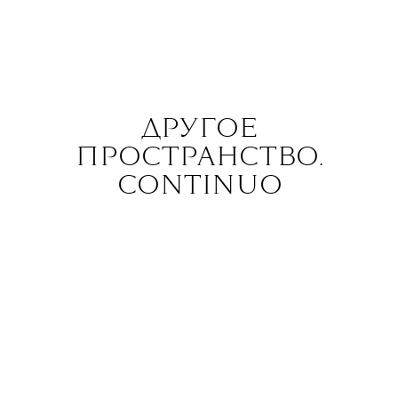
ДРУГОЕ
ПРОСТРАНСТВО.
CONTINUO
10.04
Концертный зал им. П.И. Чайковского,
Москва
10 апреля в московской
филармонии пройдет концерт