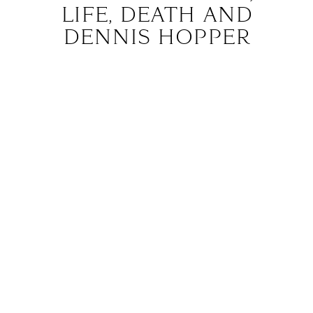
LIFE, DEATH AND
DENNIS HOPPER
04.04
Шотландскому коллективу The
Waterboys в 2025-м стукнет 42,
а это, как мы помним, ответ
на главный вопрос жизни,
вселенной и всего такого. Ответ,
который The Waterboys искали
десятилетиями — как мы
писали
,
замысловатый микс из фолк-рока,
нью-вейва и стадионного
звучания вывел The Waterboys
в число лидеров британского
рока восьмидесятых; в 2010-х