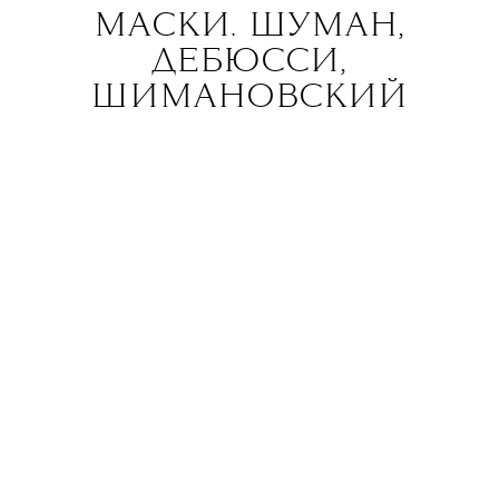
МАСКИ. ШУМАН,
ДЕБЮССИ,
ШИМАНОВСКИЙ
03.04
ДК «Рассвет», Москва
Со времен Средневековья
в начале весны
в немецкоязычной Европе
отмечают карнавал или Fasching:
праздник, связанный
с переодеваниями и маскарадом,
предвещающий Великий пост.