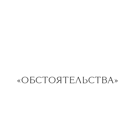
«ОБСТОЯТЕЛЬСТВА»
Base, Москва (06.04), «Космонавт»,
Санкт-Петербург (24.04)
В ожидании нового списка The