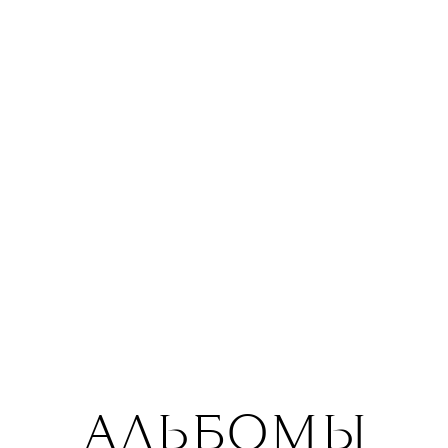
(оба — на легендарном лейбле
Motown и в сотрудничестве
со звездами в диапазоне
от Трэвиса Скотта до Cardi B),
покорить чарты Billboard
и получить три номинации
на «Грэмми». Пока концерт
Канье/Йе все откладывается
(да и нужен ли он?), это лучшая
возможность приобщиться
к мировой музыкальной культуре
без VPN.
АЛЬБОМЫ