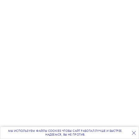
МЫ ИСПОЛЬЗУЕМ ФАЙЛЫ COOKIES ЧТОБЫ САЙТ РАБОТАЛ ЛУЧШЕ И БЫСТРЕЕ.
ПОДПИСЫВАЙТЕСЬ
НА НАШУ
ВЕЧЕРНЮЮ РАССЫЛКУ
НАДЕЕМСЯ, ВЫ НЕ ПРОТИВ.