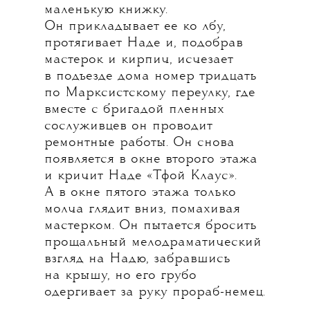
маленькую книжку.
Он прикладывает ее ко лбу,
протягивает Наде и, подобрав
мастерок и кирпич, исчезает
в подъезде дома номер тридцать
по Марксистскому переулку, где
вместе с бригадой пленных
сослуживцев он проводит
ремонтные работы. Он снова
появляется в окне второго этажа
и кричит Наде «Тфой Клаус».
А в окне пятого этажа только
молча глядит вниз, помахивая
мастерком. Он пытается бросить
прощальный мелодраматический
взгляд на Надю, забравшись
на крышу, но его грубо
одергивает за руку прораб-немец.