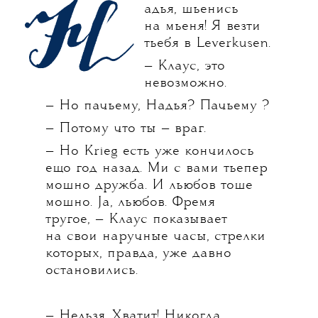
адья, шьенись
на мьеня! Я везти
тьебя в Leverkusen.
— Клаус, это
невозможно.
— Но пачьему, Надья? Пачьему ?
— Потому что ты — враг.
— Но Krieg есть уже кончилось
ещо год назад. Ми с вами тьепер
мошно дружба. И льюбов тоше
мошно. Ja, льюбов. Фремя
тругое, — Клаус показывает
на свои наручные часы, стрелки
которых, правда, уже давно
остановились.
— Нельзя. Хватит! Никогда