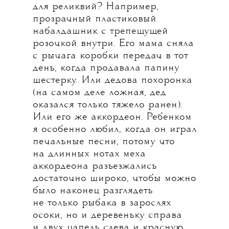
для реликвий? Например,
прозрачный пластиковый
набалдашник с трепещущей
розочкой внутри. Его мама сняла
с рычага коробки передач в тот
день, когда продавала папину
шестерку. Или дедова похоронка
(на самом деле ложная, дед
оказался только тяжело ранен).
Или его же аккордеон. Ребенком
я особенно любил, когда он играл
печальные песни, потому что
на длинных нотах меха
аккордеона разъезжались
достаточно широко, чтобы можно
было наконец разглядеть
не только рыбака в зарослях
осоки, но и деревеньку справа
и двух цапель слева и красную