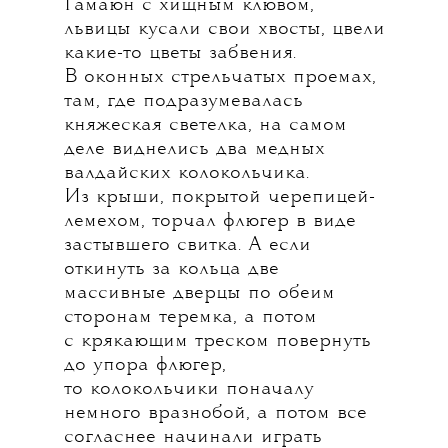
Гамаюн с хищным клювом,
львицы кусали свои хвосты, цвели
какие-то цветы забвения.
В оконных стрельчатых проемах,
там, где подразумевалась
княжеская светелка, на самом
деле виднелись два медных
валдайских колокольчика.
Из крыши, покрытой черепицей-
лемехом, торчал флюгер в виде
застывшего свитка. А если
откинуть за кольца две
массивные дверцы по обеим
сторонам теремка, а потом
с крякающим треском повернуть
до упора флюгер,
то колокольчики поначалу
немного вразнобой, а потом все
согласнее начинали играть