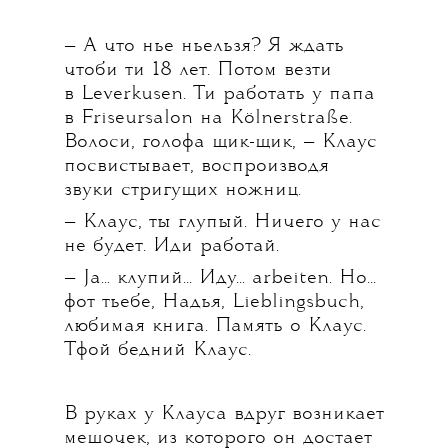
— А что нье ньельзя? Я ждать
чтоби ти 18 лет. Потом везти
в Leverkusen. Ти работать у папа
в Friseursalon на Kölnerstraße.
Волоси, голофа щик-щик, — Клаус
посвистывает, воспроизводя
звуки стригущих ножниц.
— Клаус, ты глупый. Ничего у нас
не будет. Иди работай.
— Ja... клупий... Иду... arbeiten. Но...
фот тьебе, Надья, Lieblingsbuch,
любимая книга. Память о Клаус.
Тфой бедний Клаус.
В руках у Клауса вдруг возникает
мешочек, из которого он достает