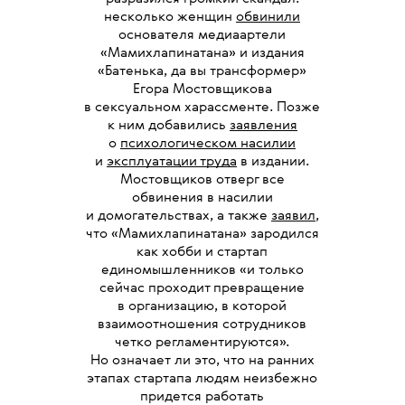
несколько женщин
обвинили
основателя медиаартели
«Мамихлапинатана» и издания
«Батенька, да вы трансформер»
Егора Мостовщикова
в сексуальном харассменте. Позже
к ним добавились
заявления
о
психологическом насилии
и
эксплуатации труда
в издании.
Мостовщиков отверг все
обвинения в насилии
и домогательствах, а также
заявил
,
что «Мамихлапинатана» зародился
как хобби и стартап
единомышленников «и только
сейчас проходит превращение
в организацию, в которой
взаимоотношения сотрудников
четко регламентируются».
Но означает ли это, что на ранних
этапах стартапа людям неизбежно
придется работать