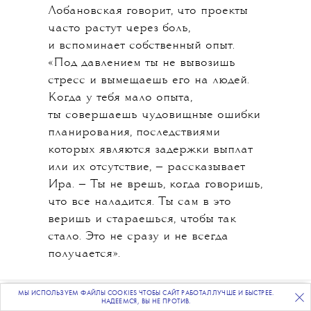
Лобановская говорит, что проекты
часто растут через боль,
и вспоминает собственный опыт.
«Под давлением ты не вывозишь
стресс и вымещаешь его на людей.
Когда у тебя мало опыта,
ты совершаешь чудовищные ошибки
планирования, последствиями
которых являются задержки выплат
или их отсутствие, — рассказывает
Ира. — Ты не врешь, когда говоришь,
что все наладится. Ты сам в это
веришь и стараешься, чтобы так
стало. Это не сразу и не всегда
получается».
МЫ ИСПОЛЬЗУЕМ ФАЙЛЫ COOKIES ЧТОБЫ САЙТ РАБОТАЛ ЛУЧШЕ И БЫСТРЕЕ.
ПОДПИСЫВАЙТЕСЬ
НА НАШУ
ВЕЧЕРНЮЮ РАССЫЛКУ
НАДЕЕМСЯ, ВЫ НЕ ПРОТИВ.