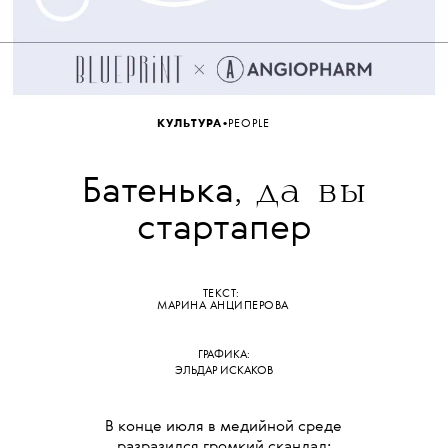
•
КУЛЬТУРА
PEOPLE
, да вы
Батенька
стартапер
ТЕКСТ:
МАРИНА АНЦИПЕРОВА
ГРАФИКА:
ЭЛЬДАР ИСКАКОВ
В конце июля в медийной среде
разразился громкий скандал: