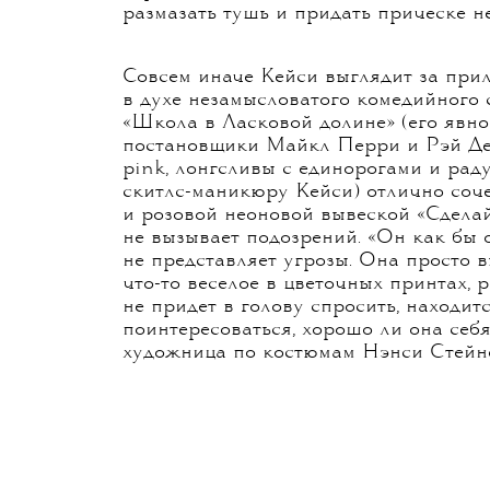
К еженедельным вылазкам в бар Кейси
Чтобы влиться в общество офисных к
после работы, она использует белую 
карандаш. Чтобы мимикрировать под 
наряжается в безвкусное мини-платье
завершения образа девушки, которая
вердикт Кейси выносит один из посети
размазать тушь и придать прическе н
Совсем иначе Кейси выглядит за при
в духе незамысловатого комедийного 
«Школа в Ласковой долине» (его явн
постановщики Майкл Перри и Рэй Дес
pink, лонгсливы с единорогами и рад
скитлс-маникюру Кейси) отлично соч
и розовой неоновой вывеской «Сделай 
не вызывает подозрений. «Он как бы о