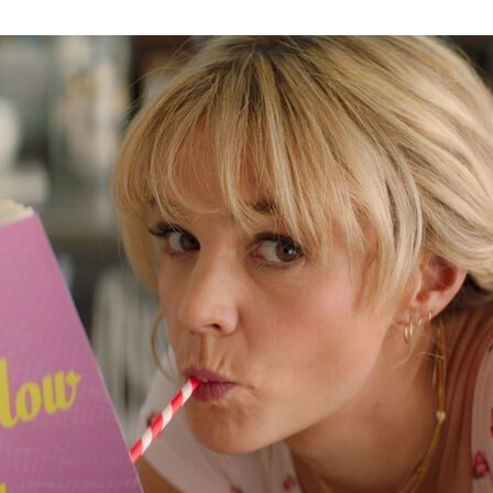
бросает Кассандра, расставляя пир
ее приятельнице Гейл — по совмести
в которой Кейси (так главную героин
все связи) работает уже семь лет. Вп
рождения становится для Кейси Тома
воедино, а время перестало иметь вс
подруга покончила с собой после г
на университетской вечеринке.