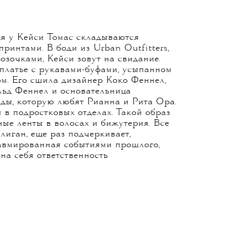
я у Кейси Томас складываются
ринтами. В боди из Urban Outfitters,
зочками, Кейси зовут на свидание.
 платье с рукавами-буфами, усыпанном
м. Его сшила дизайнер Коко Феннел,
льд Феннел и основательница
ды, которую любят Рианна и Рита Ора.
 в подростковых отделах. Такой образ