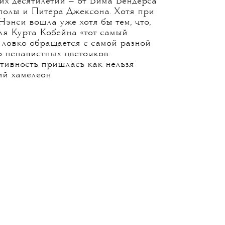
я пьяной в стельку. Каждую неделю
ы убедиться, что все хорошо,
одить домой. Каждую неделю парни
спользоваться состоянием Кейси,
 чтобы преподать им нравственный
евратившейся в рутину.
 — сама Маллиган и художница
ая поработать с самыми
х десятилетий — от Вима Вендерса
полы и Питера Джексона. Хотя при
Нэнси вошла уже хотя бы тем, что,
ля Курта Кобейна «тот самый
 ловко обращается с самой разной
о ненавистных цветочков.
тивность пришлась как нельзя
ий хамелеон.