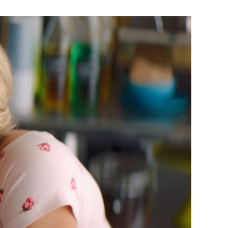
ожные на витрине. Реплика адресована
тельству владелице забегаловки,
ю зовут те, с кем она пока не порвала
рочем, не только чемодан, но и сам день
с сюрпризом, ведь все дни слились
якое значение с тех пор, как лучшая
руппового изнасилования