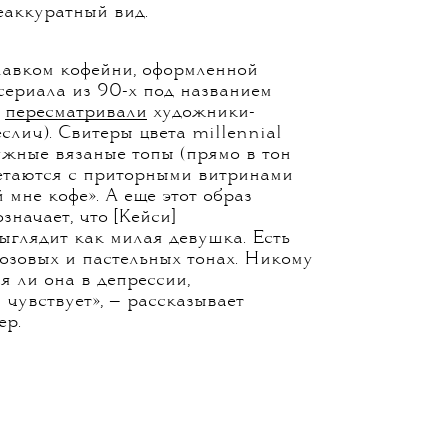
 готовится особенно тщательно.
лерков, решивших расслабиться
рубашку, серый жакет и юбку-
публику ночного клуба,
 с золотыми пайетками. Для
 «прямо напрашивается» (такой
телей), ей остается только слегка
еаккуратный вид.
лавком кофейни, оформленной
сериала из 90-х под названием
о
пересматривали
художники-
лич). Свитеры цвета millennial
ужные вязаные топы (прямо в тон
етаются с приторными витринами
мне кофе». А еще этот образ
значает, что [Кейси]