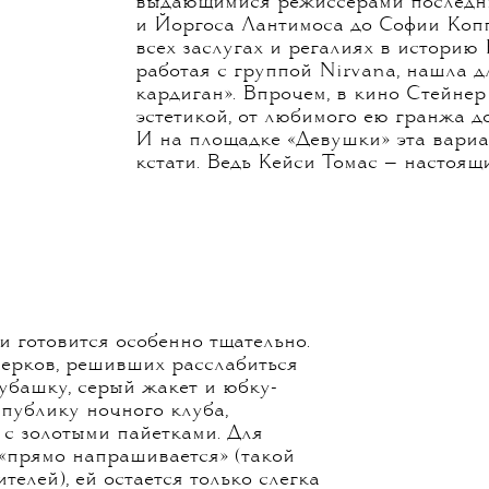
она выбирается в бар и притворяетс
к ней подходит хороший парень, чтоб
предлагает вызвать такси или пров
не могут удержаться от соблазна во
но та берет ситуацию под контроль,
урок. Такая вот история о мести, пр
Строго говоря, звезды в фильме две
по костюмам Нэнси Стейнер, успевш
выдающимися режиссерами последни
и Йоргоса Лантимоса до Софии Коп
всех заслугах и регалиях в историю 
работая с группой Nirvana, нашла д
кардиган». Впрочем, в кино Стейнер
эстетикой, от любимого ею гранжа д
И на площадке «Девушки» эта вариа
кстати. Ведь Кейси Томас — настоящ