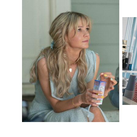
не представляет угрозы. Она просто 
что-то веселое в цветочных принтах, 
не придет в голову спросить, находитс
поинтересоваться, хорошо ли она себя
художница по костюмам Нэнси Стейн