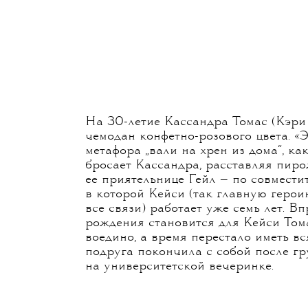
 Маллиган в главной роли
дии художников по костюмам.
мов, взяла приз в номинации
овременном фильме».
ежиссерского дебюта Эмиральд
 сексуального насилия.
На 30-летие Кассандра Томас (Кэри
чемодан конфетно-розового цвета. «
метафора „вали на хрен из дома“, ка