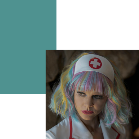
«Девушка, подающая надежды» с Кэри
получила премию американской Гиль
Нэнси Стейнер, работавшая над филь
«За непревзойденное мастерство в с
Рассказываем, во что одеты герои р
Феннел, который она посвятила
теме