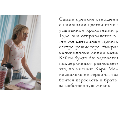
выглядит как милая девушка. Есть
розовых и пастельных тонах. Никому
я ли она в депрессии,
 чувствует», — рассказывает
ер.
Самые крепкие отношени
с наивными цветочными п
усыпанном крохотными ро
Туда она отправляется в
тем же цветочным принто
сестра режиссера Эмира
одноименной линии одеж
Кейси будто бы одевается